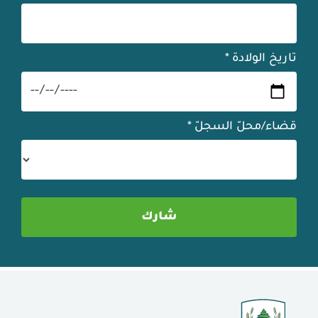
تاريخ الولادة
*
قضاء/محلّ السجلّ
*