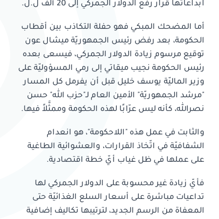
ابداعاتها قرار رفع الدولار الجمركي إلى 20 ألف ل.ل.
أما المضحك المبكي فهو حفلة التكاذب بين أقطاب
الحكومة، بعد رفض رئيس الجمهوريّة ميشال عون
توقيع مرسوم زيادة الدولار الجمركي، فيسعى بعده
رئيس الحكومة نجيب ميقاتي إلى رمي المسؤوليّة على
وزير الماليّة يوسف خليل قبل أن يفرمل كل المسار
"مرشد الجمهوريّة" الأمين العام لـ"حزب الله" حسن
نصرالله، كأنه ليس عرّابًا لهذه الحكومة وممثَّلاً فيها.
والثابت في عمل هذه "اللاحكومة"، هو انعدام
الشفافيّة في اتّخاذ القرارات، والعشوائية الطاغية
على عملها في ظل غياب أيّ خطة اقتصادية.
فأيّ زيادة غير محسوبة على الدولار الجمركي لها
تداعيات مباشرة على أسعار السلع الغذائيّة حتى
المعفاة من الرسم الجديد، لترتيبها تكاليف إضافية