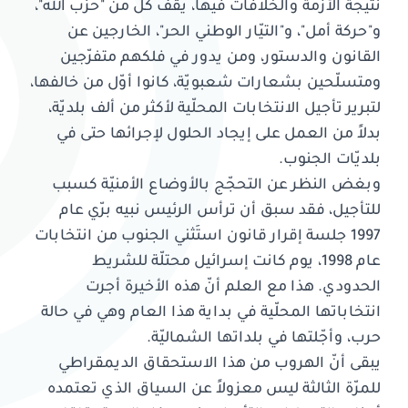
نتيجة الأزمة والخلافات فيها، يقف كل من "حزب الله"،
و"حركة أمل"، و"التيّار الوطني الحر"، الخارجين عن
القانون والدستور، ومن يدور في فلكهم متفرّجين
ومتسلّحين بشعارات شعبويّة، كانوا أوّل من خالفها،
لتبرير تأجيل الانتخابات المحلّية لأكثر من ألف بلديّة،
بدلاً من العمل على إيجاد الحلول لإجرائها حتى في
بلديّات الجنوب.
وبغض النظر عن التحجّج بالأوضاع الأمنيّة كسبب
للتأجيل، فقد سبق أن ترأس الرئيس نبيه برّي عام
1997 جلسة إقرار قانون استَثني الجنوب من انتخابات
عام 1998، يوم كانت إسرائيل محتلّة للشريط
الحدودي. هذا مع العلم أنّ هذه الأخيرة أجرت
انتخاباتها المحلّية في بداية هذا العام وهي في حالة
حرب، وأجّلتها في بلداتها الشماليّة.
يبقى أنّ الهروب من هذا الاستحقاق الديمقراطي
للمرّة الثالثة ليس معزولاً عن السياق الذي تعتمده