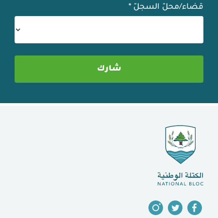
قضاء/محلّ السجلّ
*