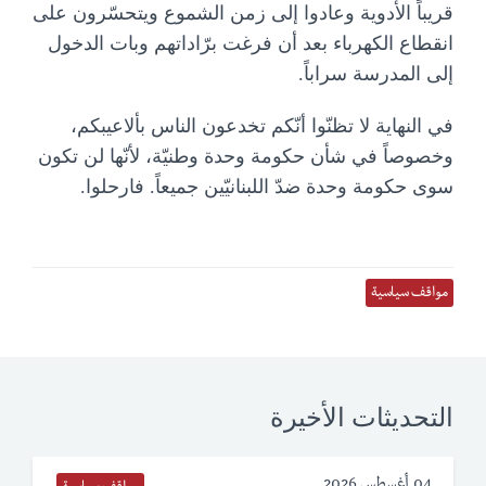
قريباً الأدوية وعادوا إلى زمن الشموع ويتحسّرون على
انقطاع الكهرباء بعد أن فرغت برّاداتهم وبات الدخول
إلى المدرسة سراباً.
في النهاية لا تظنّوا أنّكم تخدعون الناس بألاعيبكم،
وخصوصاً في شأن حكومة وحدة وطنيّة، لأنّها لن تكون
سوى حكومة وحدة ضدّ اللبنانيّين جميعاً. فارحلوا.
مواقف سياسية
التحديثات الأخيرة
04 أغسطس 2026