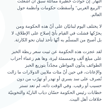
النهار. إنّ حوادث خطيرة مماثلة سبق أن أشعلت
"الربيع العربي" وأسقطت حكومات وأنظمة حول
العالم.
لا يختلف اليوم لبنانيّان على أنّ هذه الحكومة ومن
يحرّكها فشلت في القيام بأيّ إصلاح على الإطلاق، لا
بل أصبح من المسلّم به أنّها تأخذ لبنان نحو الكارثة.
لقد عجزت هذه الحكومة عن ثبيت سعر ربطة الخبز
على مبلغ ألف وخمسمئة ليرة، وها هم زعماء أحزاب
الطوائف يذلّون المواطن مجدّداً بتوزيع الخبز
والإعانات، في حين أنّ مئات ملايين الدولارات ما زالت
تُصرف على سد بسري أو تهدر أو تهرّب من دون
حسيب أو رقيب. وفي الوقت ذاته، لم تعد تستر
خطابات رئيس الحكومة حسّان دياب الناريّة والتخوينيّة
خلافات أهل البيت.