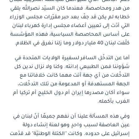
من هدر ومحاصصة. فعندما كان السيّد نصرالله يلقي
خطابه لم يكن قد جفّ بعد حبر مقرّرات مجلس الوزراء
التي أدّت إلى تعيين أعضاء مجلس إدارة كهرباء لبنان
على أساس المحاصصة السياسية، فهذه المؤسّسة
كلّفت لبنان 40 مليار دولار وما زلنا نغرق في الظلام.
أما عن التدخّل السافر لسفيرة الولايات المتحدة في
شؤوننا فمن الطبيعي إدانته. وكنا ولا نزال ندين كل
التدخّلات من أي جهة أتت مهما كانت خلافاتنا مع
الجهة المستهدفة أو المدعومة من تلك التدخّلات،
سواء أكان مصدرها إيران أم دول الخليج أم تركيا أم
الغرب بأكمله.
وفي هذه المسألة علينا أن نفهم جميعًا أنّ لبنان في
عين العاصفة لسبب واحدٍ وهو لعنة إنشاء دولة
إسرائيل على حدوده. وكانت "الكتلة الوطنيّة" قد قدّمت