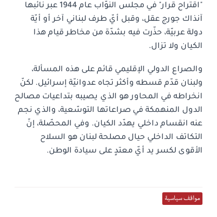
"اقتراح قرار" في مجلس النوّاب عام 1944 عبر نائبها
آنذاك جورج عقل، وقبل أيّ طرف لبناني آخر أو أيّة
دولة عربيّة، حذّرت فيه بشدّة من مخاطر قيام هذا
الكيان ولا تزال.
والصراع الدولي الإقليمي قائم على هذه المسألة،
ولبنان قدّم قسطه وأكثر تجاه عدوانيّة إسرائيل. لكنّ
انخراطه في المحاور هو الذي يصيبه بتداعيات مصالح
الدول المنهمكة في صراعاتها التوسّعية، والذي نجم
عنه انقسام داخلي يهدّد الكيان. وفي المحصّلة، إنّ
التكاتف الداخلي حيال مصلحة لبنان هو السلاح
الأقوى لكسر يد أيّ معتدٍ على سيادة الوطن.
مواقف سياسية