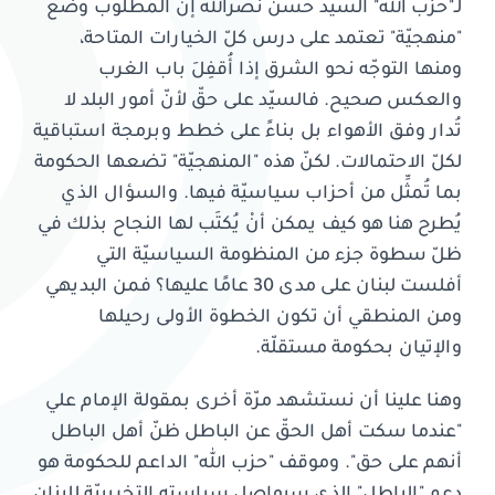
لـ"حزب الله" السيّد حسن نصرالله إنّ المطلوب وضع
"منهجيّة" تعتمد على درس كلّ الخيارات المتاحة،
ومنها التوجّه نحو الشرق إذا أُقفِلَ باب الغرب
والعكس صحيح. فالسيّد على حقّ لأنّ أمور البلد لا
تُدار وفق الأهواء بل بناءً على خطط وبرمجة استباقية
لكلّ الاحتمالات. لكنّ هذه "المنهجيّة" تضعها الحكومة
بما تُمثِّل من أحزاب سياسيّة فيها. والسؤال الذي
يُطرح هنا هو كيف يمكن أنْ يُكتَب لها النجاح بذلك في
ظلّ سطوة جزء من المنظومة السياسيّة التي
أفلست لبنان على مدى 30 عامًا عليها؟ فمن البديهي
ومن المنطقي أن تكون الخطوة الأولى رحيلها
والإتيان بحكومة مستقلّة.
وهنا علينا أن نستشهد مرّة أخرى بمقولة الإمام علي
"عندما سكت أهل الحقّ عن الباطل ظنّ أهل الباطل
أنهم على حق". وموقف "حزب الله" الداعم للحكومة هو
دعم "الباطل" الذي سيواصل سياسته التخريبيّة للبنان