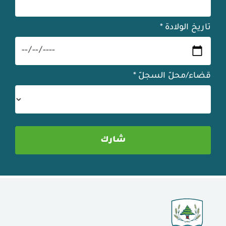
تاريخ الولادة
*
قضاء/محلّ السجلّ
*