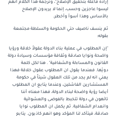
إرادة فاعلة بتحقيق الإصلاح"، وترجمة هذا الكلام انهم
ليسوا عاجزين وحسب، إنما لا يريدون الإصلاح
بالأساس وهذا أسوأ وأخطر.
ثم ينسف ناصيف حتي الحكومة والسلطة مجتمعة
بقوله:
"إن المطلوب في عملية بناء الدولة عقولاً خلاقة ورؤيا
واضحة ونوايا صادقة وثقافة مؤسسات وسيادة دولة
القانون والمساءلة والشفافية" . هنا لكل كلمة
دويّها. فعندما يقول ان المطلوب عقول خلاقة فهذا
يعني انه لم يجد من تلك العقول شيئاً في حكومة
المستشارين الفاشلين، وعندما يتابع ان المطلوب
أيضا رؤية واضحة لبناء الدولة، فهذا معناه أننا
تائهون في دولة تتخبط بالفوضى والعشوائية
وانعدام الشفافية. ثم يكمل ان المطلوب نوايا
صادقة، فيتأكد لنا المؤكد وهو انهم كاذبون. يتابع