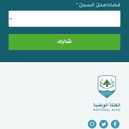
قضاء/محلّ السجلّ
*