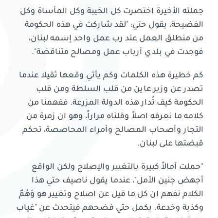
جملته الأخيرة اختصرت كل الخيبة وكل المأساة وكل
الفضيحة، يقول حتي: "لقد شاركت في هذه الحكومة
من منطلق العمل عند رب عمل واحد إسمه لبنان،
فوجدت في بلدي أرباب عمل ومصالح متناقضة".
كم خطيرة هذه الكلمات وكم يأتي وقعها ثقيلا عندما
تصدر عن وزير عاين من قلب السلطة ومن قلب
الحكومة كيف تُدار هذه الدولة المزرعة. ففهمنا من
كلامه ما نعرفه اصلاً وقلناه مراراً، وهو ان زمرة من
التجار وأصحاب المصالح وأمراء المحاصصة، تحكم
قبضتها على لبنان.
"حملت آمالاً كبيرة بالتغيير والإصلاح ولكن الواقع
أجهض جنين الأمل"، عندما يقول ناصيف حتي هذا
الكلام نفهم ان كل ما قيل عن اصلاح وتغيير هو وَهْمٌ
وكذبة وخدعة. يكمل حتي فضحهم فيتحدث عن "غياب