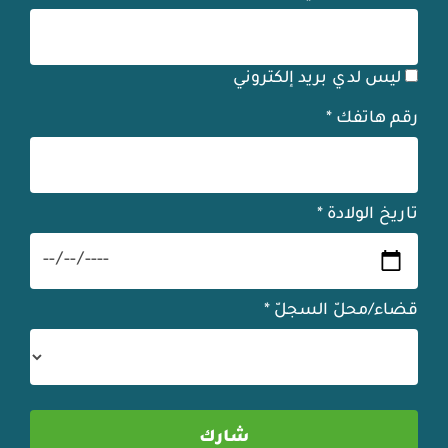
ليس لدي بريد إلكتروني
رقم هاتفك
*
تاريخ الولادة
*
قضاء/محلّ السجلّ
*