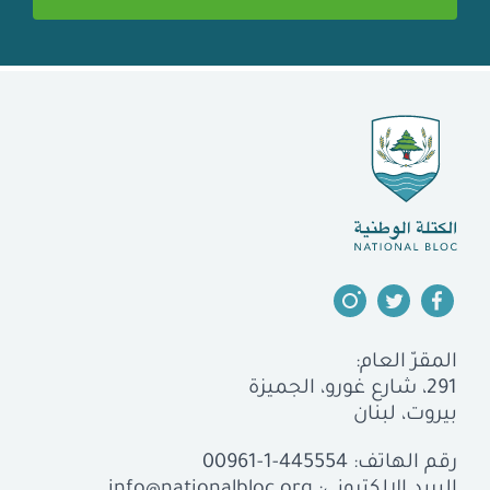
المقرّ العام:
291، شارع غورو، الجميزة
بيروت، لبنان
رقم الهاتف:
00961-1-445554
البريد الإلكتروني:
info@nationalbloc.org