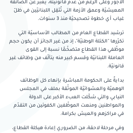
الأجور وعلى الرغم من عدم قانونيّته، يعبّر عن الضائقة
المعيشيّة وعمق الأزمة التي تُثقِل اللبنانيّين في ظلّ
غياب أي خطوة تصحيحيّة منذ 3 سنوات.
ترشيد القطاع العام من المطالب الأساسيّة التي
تكرّرها "الكتلة الوطنيّة"، إذ من غير الجائز أن يكون حجم
موظّفي هذا القطاع متضخّمًا نسبة إلى القوى
العاملة اللبنانيّة وقسم كبير منه يتألّف من وظائف غير
قانونيّة.
بدايةً على الحكومة المباشرة بإنهاء كل الوظائف
الوهميّة والعشوائيّة الموثّقة بملف في المجلس
النيابي والتي شكّلت العبء الأكبر على الدولة
والمواطنين ومنعت الموظّفين الكفوئين من التقدّم
في مراكزهم والعيش بكرامة.
وفي مرحلة لاحقة، من الضروري إعادة هيكلة القطاع،