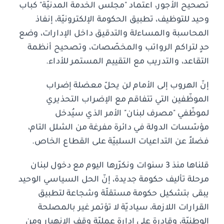
تصحيح الأجور، اعتماد "مجلس الخدمة المدنيّة" كباب
وحيد للتوظيف، تطبيق الحكومة الإلكترونيّة، إنفاذ
المحاسبة والمساءلة والتدقيق داخل الإدارات، وضع
حدٍ لتراكم الرواتب والمخصّصات، وتصحيح أنظمة
التقاعد، والتدريب مع التقييم المستمر للأداء.
إنّ الهروب إلى الأمام لن يحلّ معضلة إضراب
الموظّفين التي تتفاقم مع الإضراب التحذيري
لموظّفي "مصرف لبنان" الأمر الذي سيُدخل
مؤسّسات الدولة في دائرة مفرغة من الشلل التام،
فضلاً عن التداعيات السلبيّة على القطاع الخاص.
قلناها منذ 3 سنوات ونكرّرها اليوم مع دخول لبنان
مرحلة تأليف حكومة جديدة، إنّ الحل السياسي الوحيد
يبقى بتشكيل حكومة مستقلّة وشجاعة لتطبيق
القرارات اللازمة، سياديّة لا تؤتمر غير بالمصلحة
الوطنيّة، وقادرة على إدارة عمليّة وقف الانهيار ومن