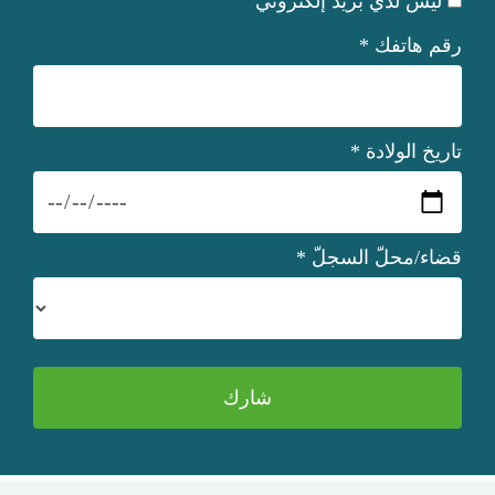
ليس لدي بريد إلكتروني
رقم هاتفك
*
تاريخ الولادة
*
قضاء/محلّ السجلّ
*