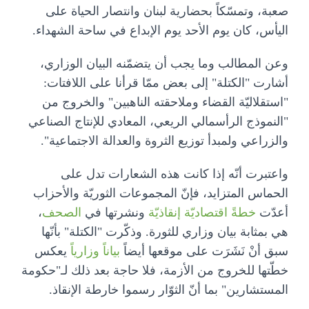
صعبة، وتمسّكاً بحضارية لبنان وانتصار الحياة على
اليأس، كان يوم الأحد يوم الإبداع في ساحة الشهداء.
وعن المطالب وما يجب أن يتضمّنه البيان الوزاري،
أشارت "الكتلة" إلى بعض ممّا قرأنا على اللافتات:
"استقلاليّة القضاء وملاحقته الناهبين" والخروج من
"النموذج الرأسمالي الريعي، المعادي للإنتاج الصناعي
والزراعي ولمبدأ توزيع الثروة والعدالة الاجتماعية".
واعتبرت أنّه إذا كانت هذه الشعارات تدل على
الحماس المتزايد، فإنّ المجموعات الثوريّة والأحزاب
أعدّت
خطةً اقتصاديّة إنقاذيّة
ونشرتها في
الصحف
،
هي بمثابة بيان وزاري للثورة. وذكّرت "الكتلة" بأنّها
سبق أنْ نَشَرَت على موقعها أيضاً
بياناً وزارياً
يعكس
خطّتها للخروج من الأزمة، فلا حاجة بعد ذلك لـ"حكومة
المستشارين" بما أنّ الثوّار رسموا خارطة الإنقاذ.