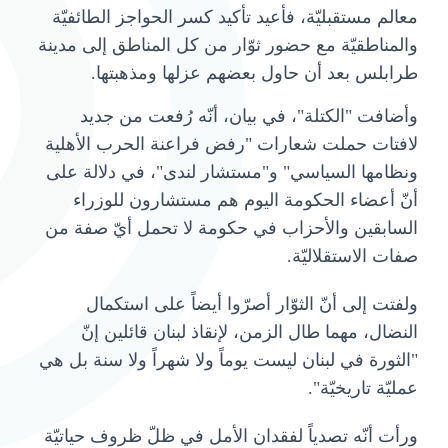
معالم مستقبليّة، فأعيد تأكيد كسر الحواجز الطائفيّة
والمناطقيّة مع حضور ثوّار من كل المناطق إلى مدينة
طرابلس بعد أن حاول بعضهم عزلها ومذهبتها.
وأضافت "الكتلة"، في بيان، أنّه رُفعت من جديد
لافتات حملت شعارات "رفض فراعنة الحرب الأهلية
ونظامها السياسي" و"مستشار لندى"، في دلالة على
أنّ أعضاء الحكومة اليوم هم مستشارون للوزراء
السابقين والأحزاب في حكومة لا تحمل أيّ صفة من
صفات الاستقلاليّة.
ولفتت إلى أنّ الثوّار أصرّوا أيضاً على استكمال
النضال، مهما طال الزمن، لإنقاذ لبنان قائلين إنّ
"الثورة في لبنان ليست يوماً ولا شهراً ولا سنة بل هي
عمليّة تاريخيّة".
ورأت أنّه تصدياً لفقدان الأمل في ظلّ ظروف حياتيّة