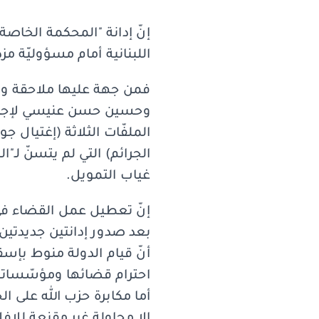
إنّ إدانة "المحكمة الخاصة
اللبنانية أمام مسؤوليّة مز
فمن جهة عليها ملاحقة وت
وحسين حسن عنيسي لإجراء ا
الملفّات الثلاثة (إغتيال 
الجرائم) التي لم يتسنّ لـ
غياب التمويل.
إنّ تعطيل عمل القضاء في ل
بعد صدور إدانتين جديدتين
أنّ قيام الدولة منوط بإسق
احترام قضائها ومؤسّساتها
أما مكابرة حزب الله على ا