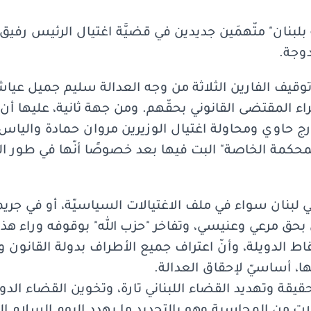
 بلبنان" متّهمَين جديدين في قضيَّة اغتيال الرئيس رف
دوجة.
وقيف الفارين الثلاثة من وجه العدالة سليم جميل ع
لمقتضى القانوني بحقّهم. ومن جهة ثانية، عليها أن ت
جورج حاوي ومحاولة اغتيال الوزيرين مروان حمادة والياس
"المحكمة الخاصة" البت فيها بعد خصوصًا أنّها في طور ا
بنان سواء في ملف الاغتيالات السياسيّة، أو في جريمة 
 بحق مرعي وعنيسي، وتفاخر "حزب الله" بوقوفه وراء هذا
اط الدويلة، وأنّ اعتراف جميع الأطراف بدولة القانون و
، أساسيّ لإحقاق العدالة.
لحقيقة وتهديد القضاء اللبناني تارة، وتخوين القضاء الد