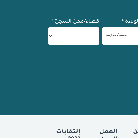
لولادة
*
قضاء/محلّ السجلّ
*
ن
العمل
إنتخابات