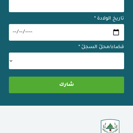
تاريخ الولادة
*
قضاء/محلّ السجلّ
*