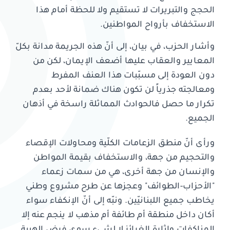
الحجج والتبريرات لا تستقيم ولا للحظة أمام هذا
الاستخفاف بأرواح المواطنين.
وأشار الحزب، في بيان، إلى أنّ هذه الجريمة مدانة بكلّ
المعايير والعقاب عليها أضعف الإيمان، لكن من
دون العودة إلى مسبّبات هذا العنف المفرط
ومعالجته جذرياً لن تكون هناك ضمانة لأحد بعدم
تكرار ما حصل فالحوادث المماثلة راسخة في أذهان
الجميع.
ورأى أنّ منطق الزعامات الكلّية ومحاولات الإقصاء
والتحجيم من جهة، والاستخفاف بقيمة المواطن
والإنسان من جهة أخرى، هي من سمات زعماء
"الأحزاب-الطوائف" وعجزها عن طرح مشروع وطني
يخاطب جميع اللبنانيّين. ونبّه إلى أنّ الإنكفاء سواء
أكان داخل منطقة أم طائفة أم مذهب لا ينجم عنه إلا
المناكفات وإثارة الغرائز لا لشيء سوى فرض الهيبة