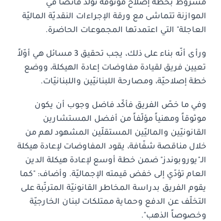
مشروط بخطة إصلاح موثوقة تولّد فائضاً في
الموازنة تتماشى مع ورقة الإجراءات النقديّة الماليّة
العاجلة" التي اعتمدتها المجموعات الحاضرة.
ورأى أنّه بناء على ذلك، يجب تحقيق 3 مسائل هي أوّلاً
تعيين فريق لقيادة مفاوضات إعادة الهيكلة، ووضع
خطة إصلاحيّة، ومصارحة اللبنانيّين واللبنانيّات.
وفي ما خصّ الفريق فأكّد فاضل وجوب أن يكون
موثوقاً ومهنياً مؤلّفاً من أفضل المستشارين
القانونيّين والماليّين المستقلّين المشهود لهم من
خلال مناقصة شفّافة، يقود المفاوضات لإعادة هيكلة
الـ"يوروبوندز" ضمن خطة أوسع لإعادة هيكلة الدين
العام تؤدّي إلى خفض قيمته الإجماليّة. وأضاف: "كما
يقوم الفريق بدراسة المخاطر القانونيّة المترتّبة على
التخلّف عن الدفع وحماية ممتلكات لبنان الخارجيّة
وخصوصاً الذهب".