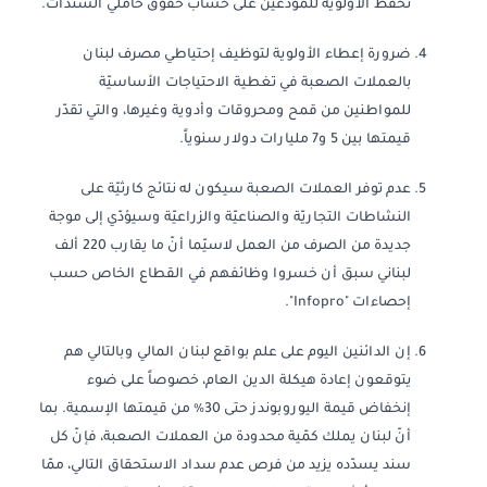
تحفظ الأولويّة للمودعين على حساب حقوق حاملي السندات.
ضرورة إعطاء الأولوية لتوظيف إحتياطي مصرف لبنان
بالعملات الصعبة في تغطية الاحتياجات الأساسيّة
للمواطنين من قمح ومحروقات وأدوية وغيرها، والتي تقدّر
قيمتها بين 5 و7 مليارات دولار سنوياً.
عدم توفر العملات الصعبة سيكون له نتائج كارثيّة على
النشاطات التجاريّة والصناعيّة والزراعيّة وسيؤدّي إلى موجة
جديدة من الصرف من العمل لاسيّما أنّ ما يقارب 220 ألف
لبناني سبق أن خسروا وظائفهم في القطاع الخاص حسب
إحصاءات "Infopro".
إن الدائنين اليوم على علم بواقع لبنان المالي وبالتالي هم
يتوقعون إعادة هيكلة الدين العام، خصوصاً على ضوء
إنخفاض قيمة اليوروبوندز حتى 30٪ من قيمتها الإسمية. بما
أنّ لبنان يملك كمّية محدودة من العملات الصعبة، فإنّ كل
سند يسدّده يزيد من فرص عدم سداد الاستحقاق التالي، ممّا