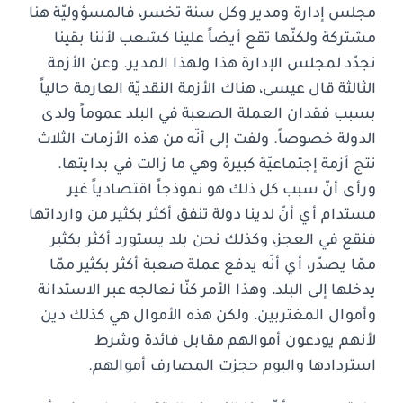
مجلس إدارة ومدير وكل سنة تخسر، فالمسؤوليّة هنا
مشتركة ولكنّها تقع أيضاً علينا كشعب لأننا بقينا
نجدّد لمجلس الإدارة هذا ولهذا المدير. وعن الأزمة
الثالثة قال عيسى، هناك الأزمة النقديّة العارمة حالياً
بسبب فقدان العملة الصعبة في البلد عموماً ولدى
الدولة خصوصاً. ولفت إلى أنّه من هذه الأزمات الثلاث
نتج أزمة إجتماعيّة كبيرة وهي ما زالت في بدايتها.
ورأى أنّ سبب كل ذلك هو نموذجاً اقتصادياً غير
مستدام أي أنّ لدينا دولة تنفق أكثر بكثير من وارداتها
فنقع في العجز، وكذلك نحن بلد يستورد أكثر بكثير
ممّا يصدّر، أي أنّه يدفع عملة صعبة أكثر بكثير ممّا
يدخلها إلى البلد، وهذا الأمر كنّا نعالجه عبر الاستدانة
وأموال المغتربين، ولكن هذه الأموال هي كذلك دين
لأنهم يودعون أموالهم مقابل فائدة وشرط
استردادها واليوم حجزت المصارف أموالهم.