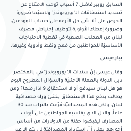
السابق روبير فاضل 7 أسباب توجب الامتناع عن
تسديد استحقاقات الـ"يوروبوندز" ولاسيّما ضرورة
الحرص على ألا يأتي حل الأزمة على حساب المودعين،
وضرورة إعطاء الأولوية لتوظيف إحتياطي مصرف
لبنان من العملات الصعبة في تغطية الاحتياجات
الأساسيّة للمواطنين من قمح ونفط وأدوية وغيرها.
بيار عيسى
وقال عيسى إنّ سندات الـ"يوروبوندز" هي بالمختصر
دين الدولة بالعملة الأجنبيّة والسؤال المطروح اليوم
هو هل لبنان سيدفع أو لا استحقاق 9 آذار منها؟ ومن
يطالب بدفع هذا الإستحقاق يختبئ وراء مصداقية
لبنان، ولكن هذه المصداقيّة مُرّغت بالتراب منذ 30
عاماً، والذل الذي يقاسيه المواطنون على أبواب
المصارف ليقبضوا حفنة من الدولارات من أساس
أجورهم يعني أنّ استرداد المصداقيّة لن يتم إلا عبر