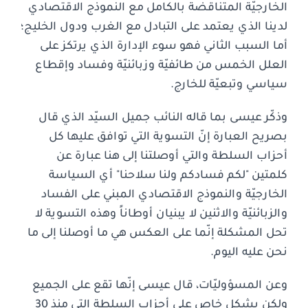
الخارجيّة المتناقضة بالكامل مع النموذج الاقتصادي
لدينا الذي يعتمد على التبادل مع الغرب ودول الخليج؛
أما السبب الثاني فهو سوء الإدارة الذي يرتكز على
العلل الخمس من طائفيّة وزبائنيّة وفساد وإقطاع
سياسي وتبعيّة للخارج.
وذكّر عيسى بما قاله النائب جميل السيّد الذي قال
بصريح العبارة إنّ التسوية التي توافق عليها كل
أحزاب السلطة والتي أوصلتنا إلى هنا عبارة عن
كلمتين "لكم فسادكم ولنا سلاحنا" أي السياسة
الخارجيّة والنموذج الاقتصادي المبني على الفساد
والزبائنيّة والاثنين لا يبنيان أوطاناً وهذه التسوية لا
تحل المشكلة إنّما على العكس هي ما أوصلنا إلى ما
نحن عليه اليوم.
وعن المسؤوليّات، قال عيسى إنّها تقع على الجميع
ولكن بشكل خاص على أحزاب السلطة التي منذ 30