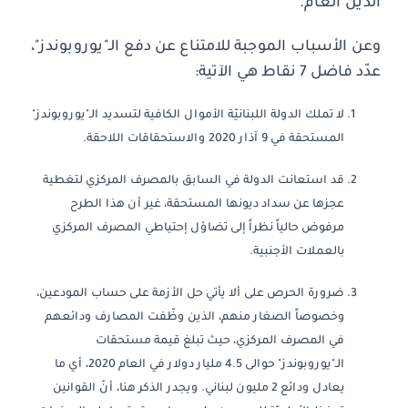
الدين العام.
وعن الأسباب الموجبة للامتناع عن دفع الـ"يوروبوندز"،
عدّد فاضل 7 نقاط هي الآتية:
لا تملك الدولة اللبنانيّة الأموال الكافية لتسديد الـ"يوروبوندز"
المستحقة في 9 آذار 2020 والاستحقاقات اللاحقة.
قد استعانت الدولة في السابق بالمصرف المركزي لتغطية
عجزها عن سداد ديونها المستحقة، غير أن هذا الطرح
مرفوض حالياً نظراً إلى تضاؤل إحتياطي المصرف المركزي
بالعملات الأجنبية.
ضرورة الحرص على ألا يأتي حل الأزمة على حساب المودعين،
وخصوصاً الصغار منهم، الذين وظّفت المصارف ودائعهم
في المصرف المركزي، حيث تبلغ قيمة مستحقات
الـ"يوروبوندز" حوالى 4.5 مليار دولار في العام 2020، أي ما
يعادل ودائع 2 مليون لبناني. ويجدر الذكر هنا، أنّ القوانين