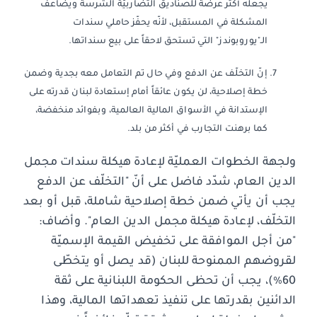
يجعله أكثر عرضة للصناديق التضاربيّة الشرسة ويضاعف
المشكلة في المستقبل، لأنّه يحفّز حاملي سندات
الـ"يوروبوندز" التي تستحق لاحقاً على بيع سنداتها.
إنّ التخلّف عن الدفع وفي حال تم التعامل معه بجدية وضمن
خطة إصلاحية، لن يكون عائقاً أمام إستعادة لبنان قدرته على
الإستدانة في الأسواق المالية العالمية، وبفوائد منخفضة،
كما برهنت التجارب في أكثر من بلد.
ولجهة الخطوات العمليّة لإعادة هيكلة سندات مجمل
الدين العام، شدّد فاضل على أنّ "التخلّف عن الدفع
يجب أن يأتي ضمن خطة إصلاحية شاملة، قبل أو بعد
التخلّف، لإعادة هيكلة مجمل الدين العام". وأضاف:
"من أجل الموافقة على تخفيض القيمة الإسميّة
لقروضهم الممنوحة للبنان (قد يصل أو يتخطّى
60٪)، يجب أن تحظى الحكومة اللبنانية على ثقة
الدائنين بقدرتها على تنفيذ تعهداتها المالية، وهذا