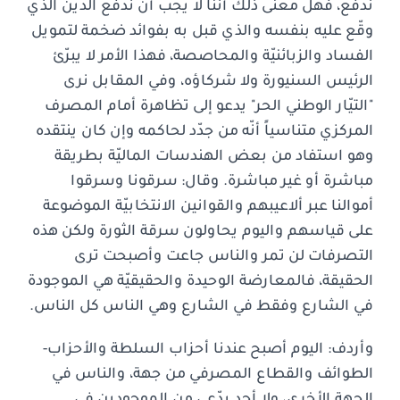
ندفع، فهل معنى ذلك أننا لا يجب أن ندفع الدين الذي
وقّع عليه بنفسه والذي قبل به بفوائد ضخمة لتمويل
الفساد والزبائنيّة والمحاصصة، فهذا الأمر لا يبرّئ
الرئيس السنيورة ولا شركاؤه، وفي المقابل نرى
"التيّار الوطني الحر" يدعو إلى تظاهرة أمام المصرف
المركزي متناسياً أنّه من جدّد لحاكمه وإن كان ينتقده
وهو استفاد من بعض الهندسات الماليّة بطريقة
مباشرة أو غير مباشرة. وقال: سرقونا وسرقوا
أموالنا عبر ألاعيبهم والقوانين الانتخابيّة الموضوعة
على قياسهم واليوم يحاولون سرقة الثورة ولكن هذه
التصرفات لن تمر والناس جاعت وأصبحت ترى
الحقيقة، فالمعارضة الوحيدة والحقيقيّة هي الموجودة
في الشارع وفقط في الشارع وهي الناس كل الناس.
وأردف: اليوم أصبح عندنا أحزاب السلطة والأحزاب-
الطوائف والقطاع المصرفي من جهة، والناس في
الجهة الأخرى، ولا أحد يدّعي من الموجودين في