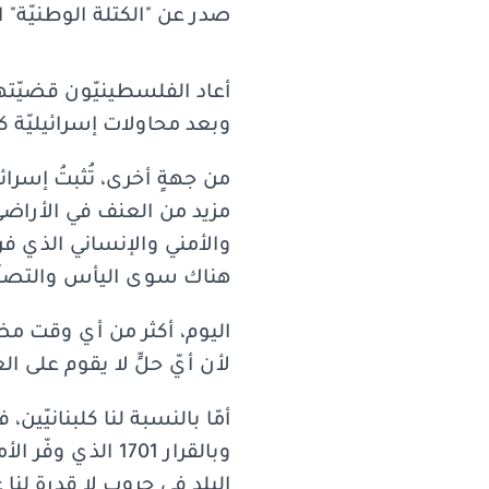
صدر عن "الكتلة الوطنيّة" ال
أعاد الفلسطينيّون قضيّته
وبعد محاولات إسرائيليّة 
من جهةٍ أخرى، تُثبتُ إسرائي
مزيد من العنف في الأراضي 
والأمني والإنساني الذي فر
هناك سوى اليأس والتصلّ
اليوم، أكثر من أي وقت مض
لأن أيّ حلٍّ لا يقوم على ال
أمّا بالنسبة لنا كلبنانيّي
البلد في حروبٍ لا قدرة لنا