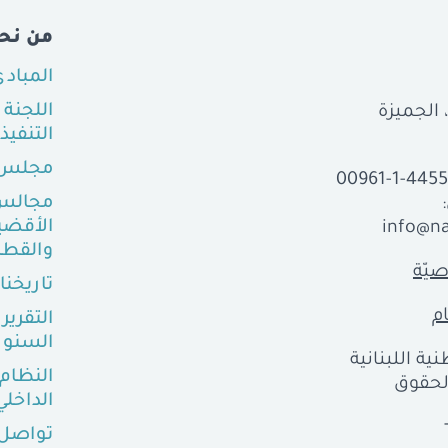
من نح
المباد
اللجنة
التنفيذ
مجلس 
00961-1-445
مجالس
الأقضي
info@na
والقطا
يّة
تاريخنا
م
التقرير
السنو
ية اللبنانية
النظام
ع الحقوق
الداخلي
تواصل 