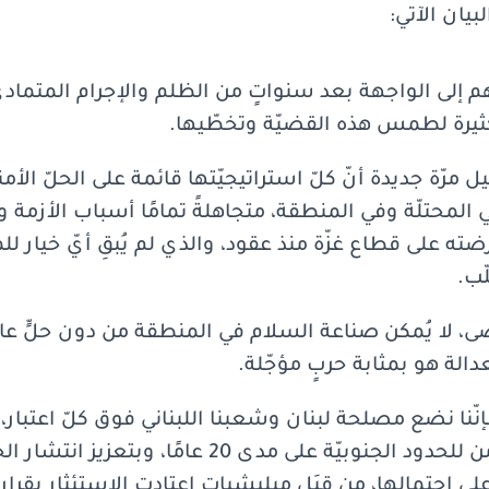
بيان الآتي:
م إلى الواجهة بعد سنواتٍ من الظلم والإجرام المتمادي
كثيرة لطمس هذه القضيّة وتخطّيها.
ل مرّة جديدة أنّ كلّ استراتيجيّتها قائمة على الحلّ الأمن
المحتلّة وفي المنطقة، متجاهلةً تمامًا أسباب الأزمة 
ضته على قطاع غزّة منذ عقود، والذي لم يُبقِ أيّ خيار ل
ب.
ى، لا يُمكن صناعة السلام في المنطقة من دون حلٍّ عاد
عدالة هو بمثابة حربٍ مؤجّلة.
ن، فإنّنا نضع مصلحة لبنان وشعبنا اللبناني فوق كلّ اعتبا
وبالقرار 1701 الذي وفّر الأمن للحدود الجنوبيّة على 
 على احتمالها، من قِبَل ميليشياتٍ اعتادت الاستئثار بقر