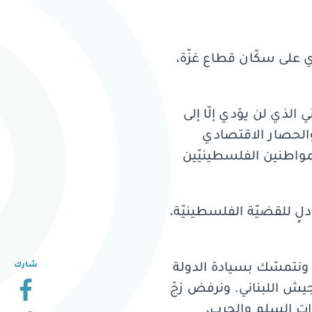
 على سكّان قطاع غزّة،
ي الذي لن يؤدي إلّا إلى
والحصار الاقتصادي
لمواطنين الفلسطينيّين
لٍ للقضيّة الفلسطينيّة،
شارك
ر، ونتمسّك بسيادة الدولة
مدى 20 عامًا، وبتعزيز انتشار الجيش اللبناني. ونرفض زجّ
ارات السلم والحرب،