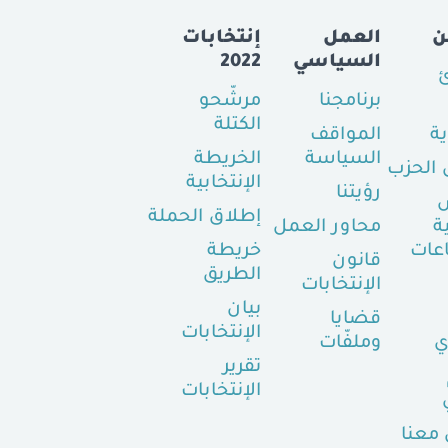
ن
العمل
إنتخابات
السياسي
2022
ئ
برنامجنا
مرشّحو
الكتلة
ية
المواقف
السياسة
الخريطة
الحزب
الإنتخابية
رؤيتنا
إطلاق الحملة
ة
محاور العمل
عات
خريطة
قانون
الطريق
الإنتخابات
بيان
قضايا
الإنتخابات
ي
وملفّات
تقرير
الإنتخابات
معنا