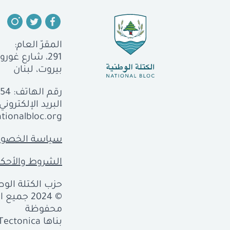
المقرّ العام:
291، شارع غورو، الجميزة
بيروت، لبنان
رقم الهاتف:
554
البريد الإلكتروني:
tionalbloc.org
سياسة الخصوص
الشروط والأحكا
حزب الكتلة الوطن
© 2024 جمي
محفوظة
بناها
Tectonica