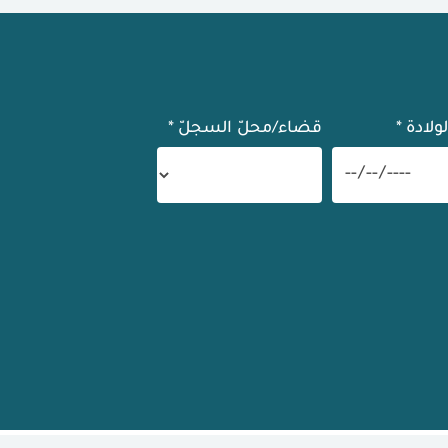
لولادة
*
قضاء/محلّ السجلّ
*