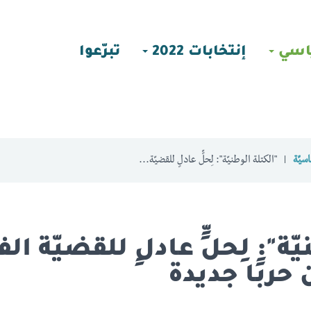
اسي
إنتخابات 2022
تبرّعوا
سيّة
"الكتلة الوطنيّة": لِحلٍّ عادلٍ للقضيّة...
ّة": لِحلٍّ عادلٍ للقضيّة ا
حربًا جديدة