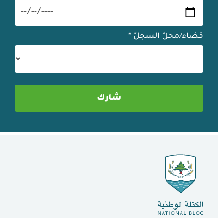
قضاء/محلّ السجلّ
*