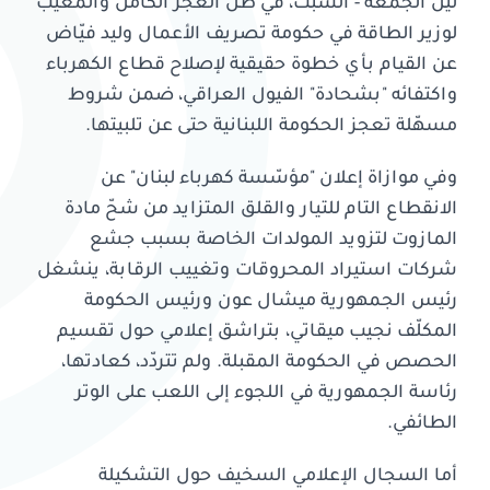
ليل الجمعة - السبت، في ظل العجز الكامل والمعيب
لوزير الطاقة في حكومة تصريف الأعمال وليد فيّاض
عن القيام بأي خطوة حقيقية لإصلاح قطاع الكهرباء
واكتفائه "بشحادة" الفيول العراقي، ضمن شروط
مسهّلة تعجز الحكومة اللبنانية حتى عن تلبيتها.
وفي موازاة إعلان "مؤسّسة كهرباء لبنان" عن
الانقطاع التام للتيار والقلق المتزايد من شحّ مادة
المازوت لتزويد المولدات الخاصة بسبب جشع
شركات استيراد المحروقات وتغييب الرقابة، ينشغل
رئيس الجمهورية ميشال عون ورئيس الحكومة
المكلّف نجيب ميقاتي، بتراشق إعلامي حول تقسيم
الحصص في الحكومة المقبلة. ولم تتردّد، كعادتها،
رئاسة الجمهورية في اللجوء إلى اللعب على الوتر
الطائفي.
أما السجال الإعلامي السخيف حول التشكيلة