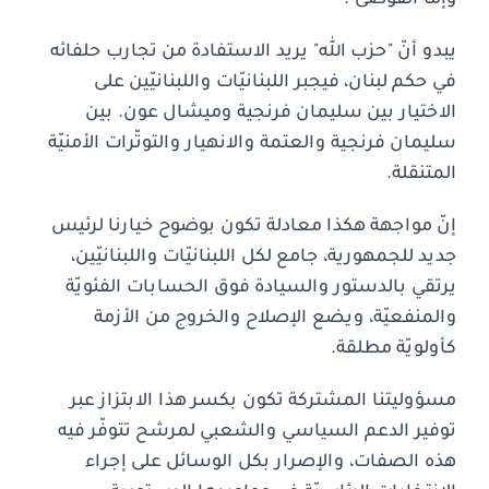
يبدو أنّ "حزب الله" يريد الاستفادة من تجارب حلفائه
في حكم لبنان، فيجبر اللبنانيّات واللبنانيّين على
الاختيار بين سليمان فرنجية وميشال عون. بين
سليمان فرنجية والعتمة والانهيار والتوتّرات الأمنيّة
المتنقلة.
إنّ مواجهة هكذا معادلة تكون بوضوح خيارنا لرئيس
جديد للجمهورية، جامع لكل اللبنانيّات واللبنانيّين،
يرتقي بالدستور والسيادة فوق الحسابات الفئويّة
والمنفعيّة، ويضع الإصلاح والخروج من الأزمة
كأولويّة مطلقة.
مسؤوليتنا المشتركة تكون بكسر هذا الابتزاز عبر
توفير الدعم السياسي والشعبي لمرشح تتوفّر فيه
هذه الصفات، والإصرار بكل الوسائل على إجراء