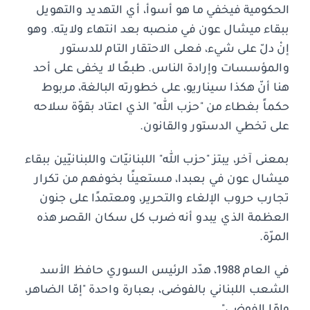
الحكومية فيخفي ما هو أسوأ، أي التهديد والتهويل
ببقاء ميشال عون في منصبه بعد انتهاء ولايته. وهو
إنْ دلّ على شيء، فعلى الاحتقار التام للدستور
والمؤسسات وإرادة الناس. طبعًا لا يخفى على أحد
هنا أنّ هكذا سيناريو، على خطورته البالغة، مربوط
حكماً بغطاء من "حزب الله" الذي اعتاد بقوّة سلاحه
على تخطي الدستور والقانون.
بمعنى آخر، يبتز "حزب الله" اللبنانيّات واللبنانيّين ببقاء
ميشال عون في بعبدا، مستعينًا بخوفهم من تكرار
تجارب حروب الإلغاء والتحرير، ومعتمدًا على جنون
العظمة الذي يبدو أنه ضرب كل سكان القصر هذه
المرّة.
في العام 1988، هدّد الرئيس السوري حافظ الأسد
الشعب اللبناني بالفوضى، بعبارة واحدة "إمّا الضاهر،
وإمّا الفوضى".