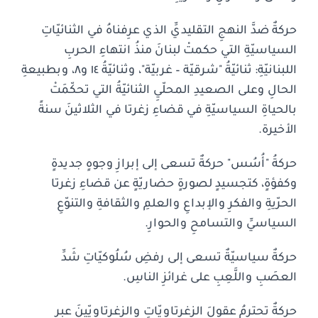
حركةٌ ضدَّ النهجِ التقليديِّ الذي عرِفناهُ في الثنائيّاتِ
السياسيّةِ التي حكمتْ لبنانَ منذُ انتهاءِ الحربِ
اللبنانيّةِ: ثنائيّةُ "شرقيّة – غربيّة"، وثنائيّةُ ١٤ و٨، وبطبيعةِ
الحالِ وعلى الصعيدِ المحلّيِ الثنائيّةُ التي تحكّمَتْ
بالحياةِ السياسيّةِ في قضاءِ زغرتا في الثلاثينَ سنةً
الأخيرة.
حركةُ "أُسُس" حركةٌ تسعى إلى إبرازِ وجوهٍ جديدةٍ
وكفؤةٍ، كتجسيدٍ لصورةٍ حضاريّةٍ عن قضاءِ زغرتا
الحرّيةِ والفكرِ والإبداعِ والعلمِ والثقافةِ والتنوّعِ
السياسيِّ والتسامحِ والحوارِ.
حركةٌ سياسيّةٌ تسعى إلى رفضِ سُلُوكيّاتِ شَدِّ
العصَبِ واللَّعِبِ على غرائزِ الناسِ.
حركةٌ تحترمُ عقولَ الزغرتاويّاتِ والزغرتاويّينَ عبر