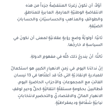
أوّلاً: أن تكونَ زغرتا المنتفضِةُ جزءاً من هذه
الانتفاضةِ الوطنيّةِ العارمةِ، العابرةِ للمناطقِ
والطوائفِ والمذاهبِ والحساسيّاتِ والحساباتِ
الضيّقةِ.
ثانيًا: أولويّةُ وضعِ رؤيةٍ عقلانيّةٍ لمعنى أن نكونَ في
السياسةِ لا خارجَها.
ثالثًا: أنْ يندرجَ ذلك كلُّه في مفهومِ الدولةِ.
إنّ نداءَنا اليوم، في زمنِ الانهيارِ الكبيرِ، هو استكمالٌ
للمبادرةِ الإنقاذيّةِ التي كنّا قد أعلنّاها في 13 نيسان
الفائتِ مع المجموعاتِ والأحزابِ الحاضرةِ اليوم،
مُطالبينَ بحكومةٍ مستقلّةٍ انتقاليّةٍ كحلٍّ وحيدٍ لوقفِ
الانهيارِ الماليِّ والاقتصاديِّ والتحضيرِ لانتخاباتٍ
نيابيّةٍ شفّافةٍ وديمقراطيّةٍ.