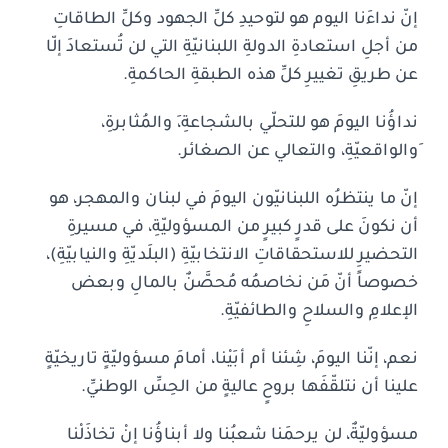
إنّ نداءَنا اليوم هو لتوحيدِ كلِّ الجهود وكلِّ الطاقاتِ
من أجلِ استعادةِ الدولةِ اللبنانيّةِ التي لن تُستعادَ إلّا
عن طريقِ تغييرِ كلِّ هذه الطبقةِ الحاكمةِ.
نداؤُنا اليومَ هو للتحلّي بالشجاعةِ،ِ والمُثابرةِ،
ِوالواقعيّةِ، والتعالي عن الصغائر.
إنّ ما ينتظرُه اللبنانيّون اليومَ في لبنان والمهجر، هو
أن نكونَ على قدرٍ كبيرٍ من المسؤوليّةِ، في مسيرةِ
التحضيرِ للاستحقاقاتِ الانتخابيّةِ (البلَديّةِ والنيابيّةِ)،
خصوصاً أنّ مَن نخاصمُه مُحصَّنٌ بالمالِ وبعض
الإعلامِ والسلاحِ والطائفيّةِ.
نعم، إنّنا اليومَ، شِئنا أم أبَيْنا، أمامَ مسؤوليّةٍ تاريخيّةٍ
علينا أن نتلقّفَها بروحٍ عاليةٍ من الحِسِّ الوطنيِّ.
مسؤوليّةٌ، لن يرحمَنا شعبُنا ولا أبناؤُنا إنْ تخاذَلْنا