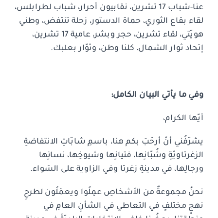
عنا-شباب 17 تشرين، نقابيون أحرار، شباب لطرابلس،
لقاء بقاع الثوري، حماة الدستور، زحلة تنتفض، وطني
هويّتي، لقاء تشرين، حجر وبشر، عامية 17 تشرين،
إتحاد ثوار الشمال، كلنا وطن، وثوّار بعلبك.
وفي ما يأتي البيان الكامل
:
أيّها الكرام،
يشرّفُني أنّ أرحّبَ بكم هنا، باسمِ شابّاتِ الانتفاضةِ
الزغرتاويّةِ وشُبّانِها، فتيانِها وشيوخِها، نسائِها
ورجالِها، في مدينةِ زغرتا وفي الزاوية على السَواء.
نحنُ مجموعةٌ من الأشخاصِ عمِلُوا ويعمَلُون لطرحِ
نهجٍ مختلفٍ في التعاطي في الشأنِ العامِ في