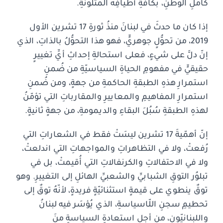
كاملِ الوطنِ، بكافّةِ أطيافِه المتلوّنةِ.
إذا كان ما حدثَ في لبنانَ منذُ ثورةِ 17 تشرين الأول
2019، من تحوُّلٍ جوهريٍّ، فهو هذا التحوُّلُ بالذاتِ، الذي
إنّ دلَّ على شيءٍ، فعلى استحالةِ إحداثِ أيِّ تغييرٍ
حقيقيٍّ في مفهومِ الحياةِ السياسيّةِ من ضُمنِ
استمرارِ هذهِ الطبقةِ الحاكمةِ من جهةٍ، ومن ضُمنِ
استمرارِ المفاهيمِ والمعاييرِ والمقارباتِ التي تؤمّنُ
لهذهِ الطبقةِ سُبُلَ البقاءِ والديمومةِ، من جهةٍ ثانيةٍ.
إنّ أهمّيةَ 17 تشرين ليسَتْ فقط في الشعاراتِ التي
رُفعتْ، ولا في التظاهراتِ والمواجهاتِ التي اندلعتْ،
ولا في الاحتفالاتِ والكرنفالاتِ التي أُقيمتْ، بل في
تبلوُر التوقِ الشبابيِّ والشعبيِّ الهائلِ إلى التغييرِ. وهو
توقٌ ينطوي على قيمةٍ استثنائيّةٍ فريدةٍ، لأنّهُ توقٌ إلى
تحطيمِ سجنِ اللّاسياسةِ، الذي يُؤسَر فيه لبنانُ
واللبنانيّون، من أجلِ استعادةِ السياسةِ منَ