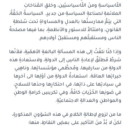
اللّاسياسةِ ومنَ اللّاسياسيّين، وخلقِ المُناخاتِ
الملائمةِ لصناعةِ السياسةِ من جديدٍ. السياسةُ الحَقَّةُ،
التي يتِمُّ ممارستُها بالعدلِ والمساواةِ تحت سُلطةِ
القانونِ، وامتثالاً للدستورِ والأنظمةِ، بما فيها مصلحةُ
الناس ومستقبلُهم ومستقبلُ أولادِهم.
وإذا كنّا نلفُتُ إلى هذه المسألةِ البالغةِ الأهمّيةِ، فلأنّها
شرطٌ مُطلَقٌ لإعادةِ الناسِ إلى الدولةِ، ولاستعادةِ هذه
الدولةِ من سارقيها، ومُحطِّمي مؤسّساتِها، وناهِبي
خيراتِها العامّة. استعادةُ الدولةِ من أوّلِها الى آخرِها
في سيادتِها على ذاتِها، في احتكارِها وحدَها للسلاحِ،
في صَونِها الحُرّياتِ كافّةً، وفي تكريسِ كرامةِ الوطنِ
والمواطنِ والعدالةِ الاجتماعيّةِ.
ما من لزومٍ لإطالةِ الكلامِ في هذه الشؤونِ المذكورةِ،
لكنْ لا بُدَّ منَ التأكيدِ على بعضِ النقاطِ، منها: