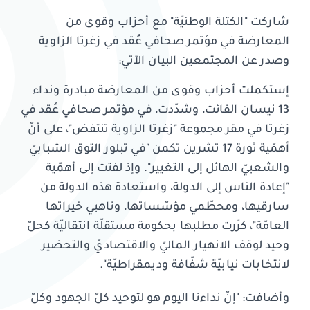
شاركت "الكتلة الوطنيّة" مع أحزاب وقوى من
المعارضة في مؤتمر صحافي عُقد في زغرتا الزاوية
وصدر عن المجتمعين البيان الآتي:
إستكملت أحزاب وقوى من المعارضة مبادرة ونداء
13 نيسان الفائت، وشدّدت، في مؤتمر صحافي عُقد في
زغرتا في مقر مجموعة "زغرتا الزاوية تنتفض"، على أنّ
أهمّية ثورة 17 تشرين تكمن "في تبلور التوق الشبابيّ
والشعبيّ الهائل إلى التغيير". وإذ لفتت إلى أهمّية
"إعادة الناس إلى الدولة، واستعادة هذه الدولة من
سارقيها، ومحطّمي مؤسّساتها، وناهبي خيراتها
العامّة"، كرّرت مطلبها بحكومة مستقلّة انتقاليّة كحلّ
وحيد لوقف الانهيار الماليّ والاقتصاديّ والتحضير
لانتخابات نيابيّة شفّافة وديمقراطيّة".
وأضافت: "إنّ نداءنا اليوم هو لتوحيد كلّ الجهود وكلّ