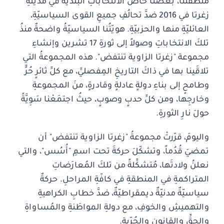
منطقتنا، بعضُنا خاض الانتخاباتِ البلديّةَ في مدينةِ
زغرتا في 2016 ضدَّ تحالُفِ جميعِ القوى السياسيّةِ،
العائليّةِ منها والحزبيّةِ. هويّتُنا السياسيّةُ واضحةٌ منذُ
تلكَ الانتخاباتِ وصولاً إلى ثورةِ 17 تشرين وإنشاءِ
مجموعة "زغرتا الزاوية تنتفض". هذه المجموعةُ التي
تلاقَينا بها في ذاكَ التاريخِ المِفصليِّ، مع كلِّ ثائرٍ حُرٍّ
وطامحٍ إلى بناءِ دولةٍ عادلةٍ وقادرةٍ، منَ المجموعةِ
وخارجِها، ومن كلِّ حدبٍ وصوبٍ، حيثُ اجتمَعْنا سَوِيَّةً
حولَ نارِ الثورةِ.
واليومَ، قرّرتْ مجموعةُ "زغرتا الزاوية تنتفض" أن
تمضيَ قُدُماً، وتشكّلَ حركةَ تحت اسمِ "أُسُس"، والتي
نعلنُ ولادتَها، مُتشكِّلةً من تلكَ المُعارَضاتِ
المتراكمةِ في المنطقةِ في كافّةِ المراحلِ. حركةٌ
سياسيّةٌ مدنيّةٌ ديمقراطيّةٌ، ضدَّ خطابِ الكراهيةِ
والتهميشِ والخوفِ، مع دولةِ المواطَنةِ والمُساواةِ
والحقِّ والقانونِ والحُرّيةِ.