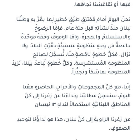
فيها أو تقاعَسْنا تجاهَها.
نحنُ اليومَ أمامَ مُفترَقِ طرُقٍ خطيرٍ لِما يمُرَّ به وطنُنا
لبنان منذُ نشأتِه قبل مئة عام. فإمّا الرضوخُ
والاستسلامُ والهجرةُ، وإمّا الوقوفُ وقفةً موحّدةً
جامعةً في وجهِ منظومةٍ مستبِدَّةٍ دمَّرَتِ البلادَ، ولا
تزال. فكلُّ خطوةٍ ناقصةٍ منّا، تُسجَّلُ لصالحِ
المنظومةِ المُستشرِسةِ. وكلُّ خُطوةٍ تُباعدُ بيننا، تزيدُ
المنظومةَ تماسُكاً وتجذُّراً.
إنّنا، مع كلِّ المجموعاتِ والأحزابِ الحاضرةِ معَنا
اليومَ، سنحمِلُ مطالبَنا ونداءَنا من زغرتا إلى كلِّ
المناطقِ اللبنانيّةِ استكمالاً لنداءِ ١٣ نيسان
من زغرتا الزاوية إلى كلِّ لبنان، هذا هو نداؤُنا لتوحيدِ
الصفوفِ.