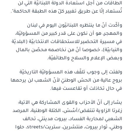
الطاقات من أجل استعادة الدولة اللبنانيّة التي لن
تُستعاد إلّا عن طريق تغيير كلّ هذه الطبقة الحاكمة".
وأكّدت أنّ ما ينتظره اللبنانيّون اليوم في لبنان
والمهجر، هو أن نكون على قدر كبير من المسؤوليّة،
في مسيرة التحضير للاستحقاقات الانتخابيّة (البلديّة
والنيابيّة)، خصوصا أنّ من نخاصمه محصّن بالمال
وبعض الإعلام والسلاح والطائفيّة.
ولفتت إلى وجوب تلقّف هذه المسؤوليّة التاريخيّة
بروح عالية من الحسّ الوطنيّ لأنّ الشعب لن يرحمها
في حال تخاذلت أو تقاعست فيها.
يشار إلى أنّ الأحزاب والقوى المشاركة هي الآتية:
زغرتا الزاوية تنتفض/أسُسْ، الكتلة الوطنية، المرصد
الشعبي لمحاربة الفساد، بيروت مدينتي، تحالف
وطني، ثوار بيروت، منتشرين، ستريت/streets، حلوا