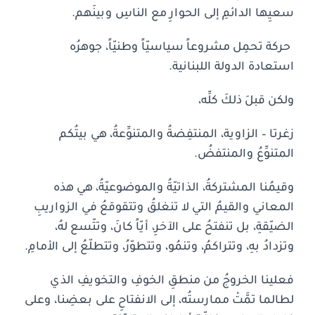
سعيِها الدائمِ إلى الحوارِ مع الناسِ وبينَهم.
حركة تحمِل مشروعاً سياسيّاً وطنيّاً، جوهرُه
استعادة الدولة اللبنانية.
ولكن قبلَ ذلكَ كلِّه،
زغرتا – الزاوية، المنتفِضةُ والمتنوِّعةُ، هي بيتُكم
المتنوِّعُ والمنتفضُ.
وقيمُنا المشتركةُ، الذاتيّةُ والموضوعيّةُ، هي هذه
المعاني والقيمُ التي لا تنغلقُ وتتقوقعُ في الزواريبِ
الضيّقةِ، بل تنفتحُ على الآخرِ، أيّاً كانَ، وتتّسع لهُ،
وتزدادُ بهِ، وتتراكمُ، وتنمُو، وتتطوّرُ، وتتطلّعُ إلى الأمامِ.
فعلينا الخروجُ من منطقِ الخوفِ والتخويفِ الذي
لطالما تمَّتْ ممارستُه، إلى الانفتاحِ على بعضِنا، وعلى