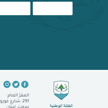
المقرّ العام:
291، شارع غورو، الجميزة
بيروت، لبنان