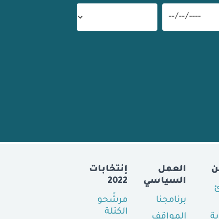
ن
العمل
إنتخابات
السياسي
2022
ئ
برنامجنا
مرشّحو
الكتلة
ية
المواقف