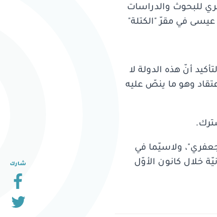
فري للبحوث والدراسات
 عيسى في مقرّ "الكتلة"
كيد أنّ هذه الدولة لا
عتقاد وهو ما ينصّ عليه
شترك.
جعفري"، ولاسيّما في
 حول الدولة المدنيّة خلال كانون الأوّل
شارك