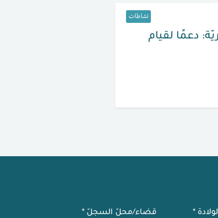
نشاطات
ة: دعمًا لقيام
لولادة
*
قضاء/محلّ السجلّ
*