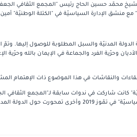
 الشيخ محمّد حسين الحاج رئيس "المجمع الثقافي الجع
 مع منسّق الإدارة السياسيّة في "الكتلة الوطنيّة" أمين
لدولة المدنيّة والسبل المطلوبة للوصول إليها. وتمّ التأ
يان وحرّية الفرد والجماعة في الإيمان بالله وحرّية الإ
اللقاءات والنقاشات في هذا الموضوع ذات الإهتمام الم
نيّة" كانت شاركت في ندوات سابقة لـ"المجمع الثقافي ال
ندوة تناولت "الطائفيّة السياسيّة" في تمّوز 2019 وأخرى تمحورت