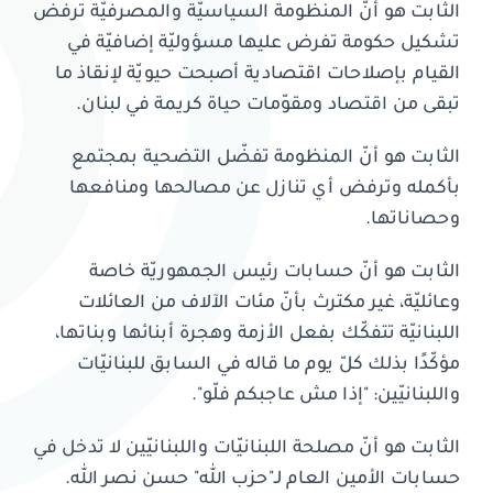
الثابت هو أنّ المنظومة السياسيّة والمصرفيّة ترفض
تشكيل حكومة تفرض عليها مسؤوليّة إضافيّة في
القيام بإصلاحات اقتصادية أصبحت حيويّة لإنقاذ ما
تبقى من اقتصاد ومقوّمات حياة كريمة في لبنان.
الثابت هو أنّ المنظومة تفضّل التضحية بمجتمع
بأكمله وترفض أي تنازل عن مصالحها ومنافعها
وحصاناتها.
الثابت هو أنّ حسابات رئيس الجمهوريّة خاصة
وعائليّة، غير مكترث بأنّ مئات الآلاف من العائلات
اللبنانيّة تتفكّك بفعل الأزمة وهجرة أبنائها وبناتها،
مؤكّدًا بذلك كلّ يوم ما قاله في السابق للبنانيّات
واللبنانيّين: "إذا مش عاجبكم فلّو".
الثابت هو أنّ مصلحة اللبنانيّات واللبنانيّين لا تدخل في
حسابات الأمين العام لـ"حزب الله" حسن نصر الله.