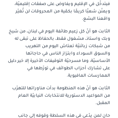
فيتدخّل في الإقليم ويفاوض على صفقات إقليميّة،
ويمنّن شعبًا كريمًا بكمّية من المحروقات لن تُغيّر
واقعنا البشع.
الثابت هو أنّ كل زعيم طائفة اليوم في لبنان، من شيخ
وبك واستاذ، مشغول فقط، بالحفاظ على تبقى له
من شبكات زبائنيّة تعتاش اليوم من التهريب
والسوق السوداء وابتزاز الناس في حاجاتها
الأساسيّة، وما مسرحيّة التوقيفات الأخيرة إلا خير دليل
على تشارك أحزاب الطوائف في تورّطها في
الممارسات المافيوية.
الثابت هو أنّ هذه المنظومة بدأت مناوراتها للتهرّب
من المواعيد الدستورية للانتخابات النيابيّة العام
المقبل.
حان لمن يدّعي في هذه السلطة وقوفه إلى جانب