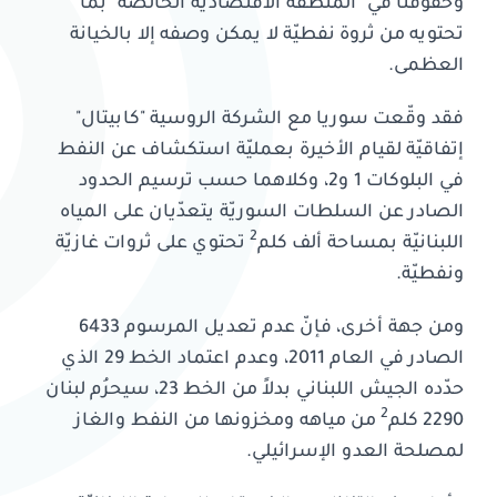
وحقوقنا في "المنطقة الاقتصاديّة الخالصة" بما
تحتويه من ثروة نفطيّة لا يمكن وصفه إلا بالخيانة
العظمى.
فقد وقّعت سوريا مع الشركة الروسية "كابيتال"
إتفاقيّة لقيام الأخيرة بعمليّة استكشاف عن النفط
في البلوكات 1 و2، وكلاهما حسب ترسيم الحدود
الصادر عن السلطات السوريّة يتعدّيان على المياه
2
اللبنانيّة بمساحة ألف كلم
تحتوي على ثروات غازيّة
ونفطيّة.
ومن جهة أخرى، فإنّ عدم تعديل المرسوم 6433
الصادر في العام 2011، وعدم اعتماد الخط 29 الذي
حدّده الجيش اللبناني بدلاً من الخط 23، سيحرُم لبنان
2
2290 كلم
من مياهه ومخزونها من النفط والغاز
لمصلحة العدو الإسرائيلي.