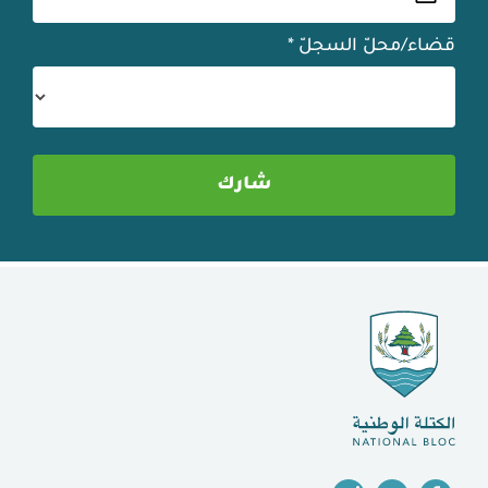
قضاء/محلّ السجلّ
*