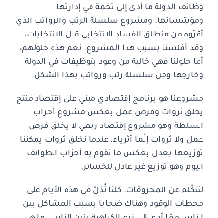
وظائف الدولة ما أدى إلى تخمة في إدارتها
ومؤسّساتها. ومشروع سلسلة الرتب والرواتب الذي
أقرّوه من منطلق الفساد الانتخابي قبل الانتخابات،
وقد أفلسنا بسبب هذا المشروع. نعم هذه حلولهم،
أما حلولنا فهي خالية من وعود بتوظيفات في الدولة
وخارجها ومن سلسلة رتب ورواتب بهذا الشكل.
مشروعنا هو برنامج إقتصادي مبني على إقتصاد منتج
يخلق ثروات وفرص عمل بعكس مشروع أحزاب
السلطة وهو مشروع إقتصاد ريعي لا يخلق فرص
عمل ولا ثروات إنّما أثرياء. عندما نخلق ثروات يمكننا
توزيعها بعدل بعكس ما تقوم به أحزاب الطوائف
اليوم وهو توزيع غير عادل للخسائر.
لنتكّلم عن المحروقات. كلنا نُذلّ في هذه الأيام على
محطات الوقود وهناك ضحايا بسبب المشاكل بين
الناس ممّا أدى إلى زرع الكراهية بنين الناس. ما هي