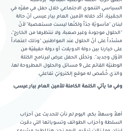
أطلق حزب "الكتلة الوطنيّة اللبنانيّة" برنامجه
السياسي التنموي الاجتماعي خلال حفل في مقرّه في
الجمّيزة، أكّد خلاله الأمين العام بيار عيسى أنّ حالة
لبنان "مأسويّة جدّاً ولكنّها ليست مستعصية" لأنّ
"الحلول موجودة وغير صعبة، ولا ننتظرها من الخارج"،
مشدّداً على أنّ الحلول عند المواطنين "وذلك اعتماداً
على خيارنا بين دولة الدويلات أو دولة حقيقيّة من
الأوّل وجديد". وتخلّل الحفل عرض لبرنامج الكتلة
الوطنيّة القائم على 9 مسائل والحلول المطروحة لها،
والذي خُصّص له موقع إلكترونيّ تفاعلي.
وفي ما يأتي الكلمة الكاملة للأمين العام بيار عيسى
:
أهلاً وسهلاً بكم، اليوم لم نأتِ للحديث عن أحزاب
السلطة وأحزاب الطوائف وتسوياتها التي دمّرت
لبنان وما زالت تدمّره. اليوم نحن هنا لطرح مشروع