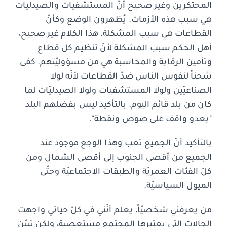
المحتكرين وغير صحيح أنّ المستشفيات والصيدليات
هي سبب هذه الأزمات. يُظهرون الوضع وكأنّ
القطاعات هي سبب المشكلة. هذا الكلام غير صحيح،
أهل الحكم سبب المشكلة لأنّ تنظيم كل قطاع
وتأمين الرقابة والمحاسبة هي من مسؤوليّتهم. كفى
شحناً لنفوس الناس ضدّ القطاعات لأنّه لولا
الصناعيّين ولولا المستشفيات ولولا الصيدليّات لما
كان من بلد قائم اليوم. بالتأكيد ليس بفضلهم البلد
"بعدو واقف على صوص ونقطة".
بالتأكيد أنّ الجميع تعب وهذا الوجع موجود عند
الجميع من أقصى الجنوب إلى أقصى الشمال ومن
كلّ الفئات العمريّة والطبقات الاجتماعيّة وحتّى
الميول السياسيّة.
من يعرفني شخصيّاً، يعلم أنّني في كلّ حياتي واجهت
الحالات التي يعتبرها المجتمع مستعصية، ولكن تبيّن