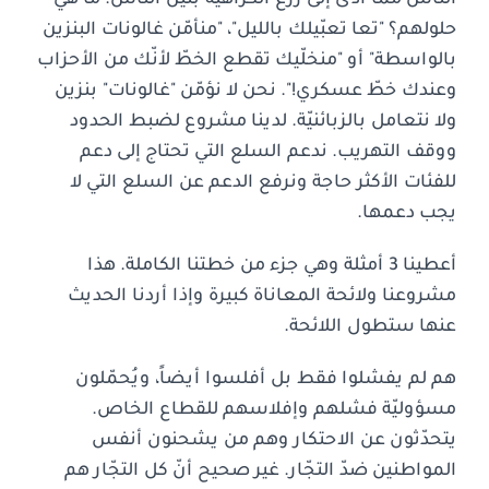
حلولهم؟ "تعا تعبّيلك بالليل"، "منأمّن غالونات البنزين
بالواسطة" أو "منخلّيك تقطع الخطّ لأنّك من الأحزاب
وعندك خطّ عسكري!". نحن لا نؤمّن "غالونات" بنزين
ولا نتعامل بالزبائنيّة. لدينا مشروع لضبط الحدود
ووقف التهريب. ندعم السلع التي تحتاج إلى دعم
للفئات الأكثر حاجة ونرفع الدعم عن السلع التي لا
يجب دعمها.
أعطينا 3 أمثلة وهي جزء من خطتنا الكاملة. هذا
مشروعنا ولائحة المعاناة كبيرة وإذا أردنا الحديث
عنها ستطول اللائحة.
هم لم يفشلوا فقط بل أفلسوا أيضاً، ويُحمّلون
مسؤوليّة فشلهم وإفلاسهم للقطاع الخاص.
يتحدّثون عن الاحتكار وهم من يشحنون أنفس
المواطنين ضدّ التجّار. غير صحيح أنّ كل التجّار هم