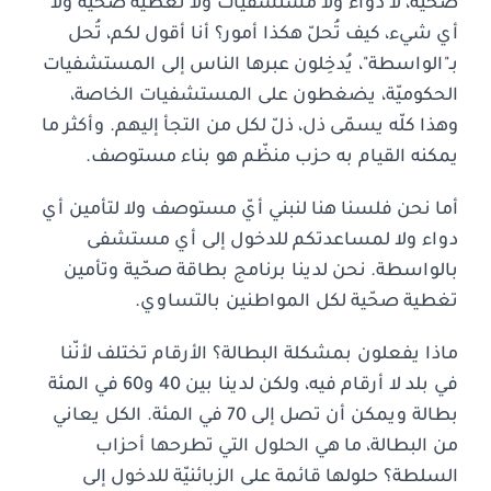
صحّية، لا دواء ولا مستشفيات ولا تغطية صحّية ولا
أي شيء، كيف تُحلّ هكذا أمور؟ أنا أقول لكم، تُحل
بـ"الواسطة"، يُدخِلون عبرها الناس إلى المستشفيات
الحكوميّة، يضغطون على المستشفيات الخاصة،
وهذا كلّه يسمّى ذل، ذلّ لكل من التجأ إليهم. وأكثر ما
يمكنه القيام به حزب منظّم هو بناء مستوصف.
أما نحن فلسنا هنا لنبني أيّ مستوصف ولا لتأمين أي
دواء ولا لمساعدتكم للدخول إلى أي مستشفى
بالواسطة. نحن لدينا برنامج بطاقة صحّية وتأمين
تغطية صحّية لكل المواطنين بالتساوي.
ماذا يفعلون بمشكلة البطالة؟ الأرقام تختلف لأنّنا
في بلد لا أرقام فيه، ولكن لدينا بين 40 و60 في المئة
بطالة ويمكن أن تصل إلى 70 في المئة. الكل يعاني
من البطالة، ما هي الحلول التي تطرحها أحزاب
السلطة؟ حلولها قائمة على الزبائنيّة للدخول إلى