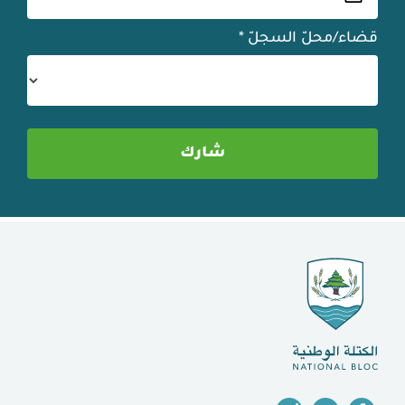
قضاء/محلّ السجلّ
*