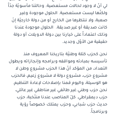
لي أنّ لا وجود لحالات مستعصية. وحالتنا مأسويّة جدّاً
ولكنّها ليست مستعصية. الحلول موجودة وغير
صعبة، ولا ننتظرها من الخارج أو من دولة خارجيّة إنْ
كانت صديقة أو غير صديقة.
الحلول موجودة عندنا
وذلك اعتماداً على خيارنا بين دولة الدويلات أو دولة
حقيقية من الأوّل وجديد.
نحن كحزب كتلة وطنيّة بتاريخنا المعروف منذ
تأسيسه بمبادئه ومواقفه وبرامجه وإنجازاته ويطول
التعداد، من المؤكد أنّ هذا الحزب مشروع وطن لا
مشروع حزب، مشروع دولة لا مشروع زعيم، فالحزب
هو الوسيلة، واليوم قمنا بإصلاحات لإعادة التنظيم.
نحن حزب وطني غير طائفي غير مناطقي غير عائلي،
حزب ديمقراطي. كلّ المناصب عندنا منتَخبة، حزب
حديث حزب شبابي، وحزب يمتلك خصوصاً رؤية
وبرنامجاً.