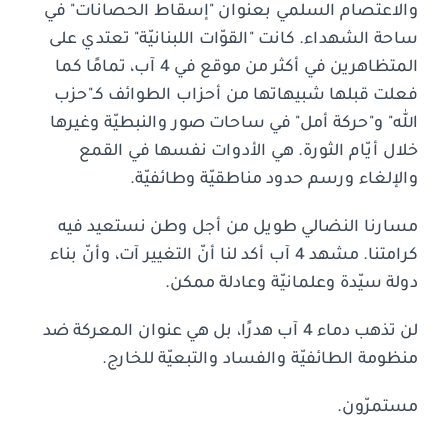
والاعتصام السلمي بعنوان "إسقاط الحصانات" في
ساحة الشهداء. كانت "القوّات اللبنانيّة" تعتدي على
المتظاهرين في أكثر من موقع في 4 آب، تمامًا كما
فعلت قبلها شبيهاتها من أحزاب الطوائف كـ"حزب
الله" و"حركة أمل" في ساحات صور والنبطيّة وغيرها
خلال أيّام الثورة. هي الأدوات نفسها في القمع
والإلغاء ورسم حدود مناطقيّة وطائفيّة.
مسارنا النضالي طويل من أجل وطن نستعيد فيه
كرامتنا. مشهد 4 آب أكد لنا أنّ التغيير آت، وأنّ بناء
دولة سيّدة وعلمانيّة وعادلة ممكن.
لن تذهب دماء 4 آب هدرًا، بل هي عنوان المعركة ضد
منظومة الطائفيّة والفساد والتبعيّة للخارج.
مستمرّون.