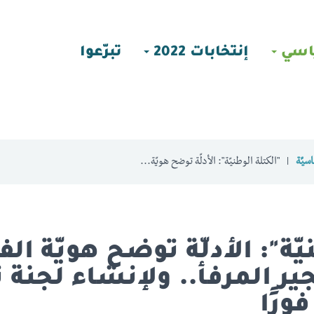
اسي
إنتخابات 2022
تبرّعوا
سيّة
"الكتلة الوطنيّة": الأدلّة توضح هويّة...
يّة": الأدلّة توضح هويّة الف
جير المرفأ.. ولإنشاء لجنة 
ورًا