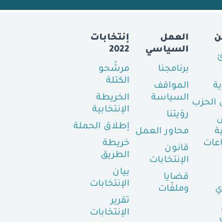
ن
العمل
إنتخابات
السياسي
2022
ئ
برنامجنا
مرشّحو
الكتلة
ية
المواقف
السياسة
الخريطة
الحزب
الإنتخابية
رؤيتنا
إطلاق الحملة
ة
محاور العمل
عات
خريطة
قانون
الطريق
الإنتخابات
بيان
قضايا
الإنتخابات
ي
وملفّات
تقرير
الإنتخابات