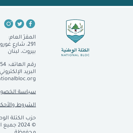
المقرّ العام:
291، شارع غورو، الجميزة
بيروت، لبنان
رقم الهاتف:
554
البريد الإلكتروني:
tionalbloc.org
سياسة الخصوص
الشروط والأحكا
حزب الكتلة الوطن
© 2024 جمي
محفوظة