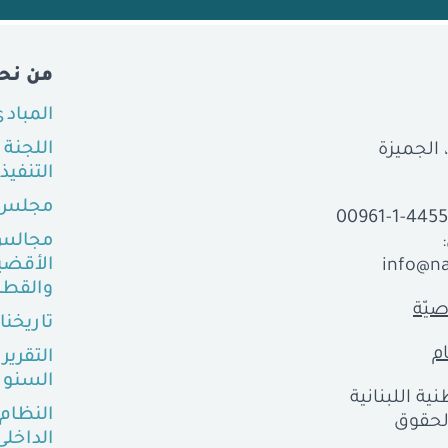
من نح
المباد
اللجنة
التنفيذ
مجلس 
00961-1-445
مجالس
الأقضي
info@na
والقطا
يّة
تاريخنا
م
التقرير
السنو
ية اللبنانية
النظام
ع الحقوق
الداخلي