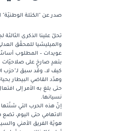
صدر عن "الكتلة الوطنيّة" ال
تحلّ علينا الذكرى الثالثة 
والميليشيا للمحقّق العدلي 
عويدات – المطلوب أساسًا 
بتعدٍ صارخٍ على صلاحيّات 
كيف لا، وقد سبق لـ"حزب ا
وهدّد القاضي البيطار بحيات
حتى بلغ به الأمر إلى افتعال
نسيانها.
إنّ هذه الحرب التي شنّتها 
الاتهامي حتى اليوم، تضع ه
هويّة الفريق الأمني والس