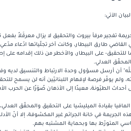
بيان الآتي:
لجريمة تفجير مرفأ بيروت والتحقيق لا يزال معرقَلاً بفعل 
القاضي طارق البيطار، وكانت آخر تجلّياتها ادّعاء مدّعي
للتحقيق- على البيطار، والأخطر من ذلك إقدامه على إ
المحقّق العدلي.
لله" أن أرسل مسؤول وحدة الارتباط والتنسيق لديه وف
ه، ولم يوفّر فرصة لإفهام اللبنانيّين أنه لن يسمح للتح
 أحداث الطيّونة، معيدًا إلى الأذهان صُوَرًا عن الحرب الأه
المافيا بقيادة الميليشيا على التحقيق والمحقّق العدلي،
ذه الجريمة في خانة الجرائم غير المكشوفة، إلا أنّ الأد
ياسي المتورّط بها وبحماية المشتبه بهم.