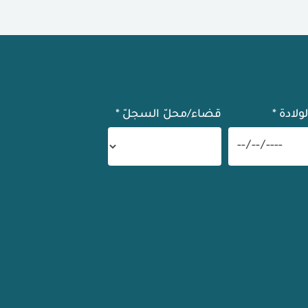
لولادة
*
قضاء/محلّ السجلّ
*