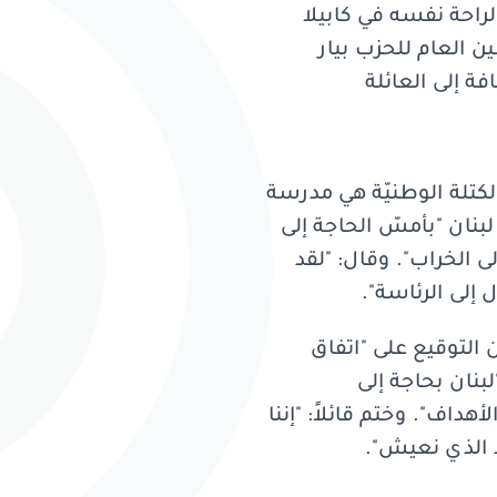
عميد ريمون إدّه صلاةً لراحة نفسه في كابيلا
ن العام للحزب بيار
ة إلى العائلة
لكتلة الوطنيّة هي مدرسة
لبنان "بأمسّ الحاجة إلى
 الخراب". وقال: "لقد
 إلى الرئاسة".
من التوقيع على "اتفاق
لبنان بحاجة إلى
اف". وختم قائلاً: "إننا
د الذي نعيش".