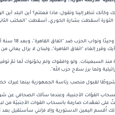
الوطنيّة" مدرسة الثورة.. والعميد تنبّأ بهذا المصير الأ
وكأنك تنظر إلينا وتقول: ماذا فعلتم؟ أين البلد أين الو
 الثورة أسقطت بشارة الخوري، أسقطت "المكتب الثان
كنتَ على حق عندما وقفت وح
يك وقرر إلغاء "اتفاق القاهرة"، ولبنان لا يزال يعاني من آ
 منذ السبعينات. ولو وافقوك ولم يخوّنوك لَما تمّ توقيع
ئيلية ولما برز سلاح حزب الله".
روطًا لقبول منصب رئاسة الجمهورية بينما غيرك خ
نسحاب القوّات الأجنبية، وعندما سألك الصحافي عن ش
ُ على تعهّدات صارمة بانسحاب القوات الأجنبيّة من لبنا
لك أُقسم اليمين الدستورية وإلا فإنني سأستقيل بعد ان