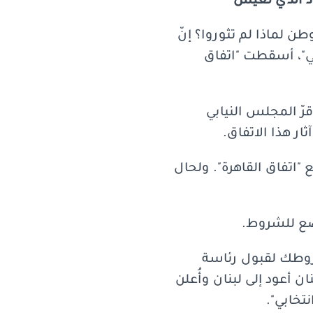
سود الذي نعيش
طن لماذا لم تثوروا؟ إنّ
ي"، أسقطت "اتفاق
يدًا ونواب الحزب ضد "اتفاق القاهرة"، وبعد 18 سنة أقرّ المجلس النيابي
ثار هذا الاتفاق.
 "اتفاق القاهرة". ولحال
ضع للشروط.
روطك لقبول رئاسة
ن أعود إلى لبنان وأُعلن
تخابي".