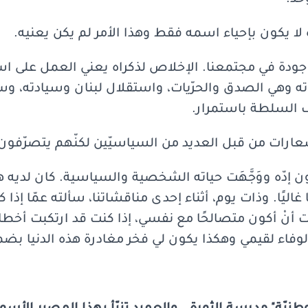
ّد.
لا يكون بإحياء اسمه فقط وهذا الأمر لم يكن يعنيه.
ودة في مجتمعنا. الإخلاص لذكراه يعني العمل على است
ه وهي الصدق والحرّيات، واستقلال لبنان وسيادته، وسيا
ئف السلطة باستمرار.
ارات من قبل العديد من السياسيّين لكنّهم يتصرّفو
ن إدّه ووَجَّهَت حياته الشخصية والسياسية. كان لديه هم
ليًا. وذات يوم، أثناء إحدى مناقشاتنا، سألته عمّا إذا ك
 أنْ أكون متصالحًا مع نفسي، إذا كنت قد ارتكبت أخطاء ف
لوفاء لقيمي وهكذا يكون لي فخر مغادرة هذه الدنيا بضمي