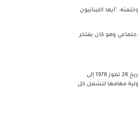
وجنا اليوم إلى ندائك الشهير الذي وجّهته إلى اللبنانيين بتاريخ 8 حزيران 1976 وختمته: "أيها اللبنانيون
لاجتماعي وهو كان يفتخر
لبنان اليوم بحاجة إلى ريمون إدّه، إلى روح ريمون إدّه، الذي أطلق النداء الشهير بتاريخ 28 تموز 1978 إلى
لدولية مهامها لتشمل كل