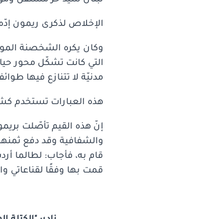
لبنان سيدّ حرّ مستقلّ وموح
الإخلاص لذكرى ريمون إدّه 
وكان يكره الشخصنة الموج
التي كانت تشكّل محور حيات
مدنيّة لا تتنازع فيها طوا
هذه العبارات تستخدم كشع
إنّ هذه القيم تأصّلت بريمو
والشفافية وقد دفع ثمنها غا
قام به، فأجاب: لطالما أردت
قمت بها وفقًا لقناعاتي وا