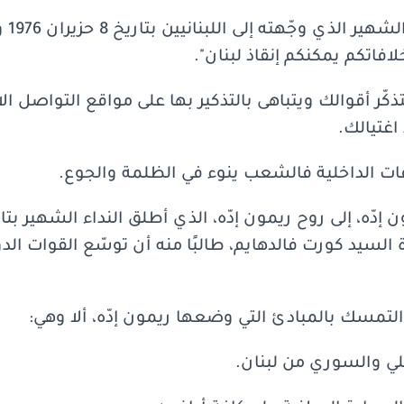
ما أح
افاتكم يمكنكم إنقاذ لبنان".
تذكّر أقوالك ويتباهى بالتذكير بها على مواقع التواصل ا
اغتيالك.
فات الداخلية فالشعب ينوء في الظلمة والجوع.
ة السيد كورت فالدهايم، طالبًا منه أن توسّع القوات ا
التمسك بالمبادئ التي وضعها ريمون إدّه، ألا وهي:
ي والسوري من لبنان.