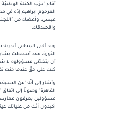
المرحوم ابراهيم إدّه في م
عيسى، وأعضاء من "اللجنة 
والأصدقاء.
وقد ألقى المحامي أندريه ن
الثورة، فقد أسقطت بشارة ال
أن يتخطّى مسؤولوه لا سّيم
كنتَ على حقّ عندما كنت تقو
وأشار إلى أنّه "من المخيف ال
القاهرة" وصولاً إلى اتفاق 
مسؤولين يعرفون ممارسة ال
أكيدون أنّك من عليائك عين