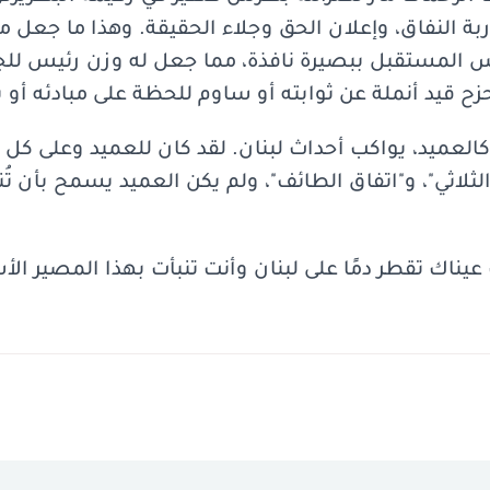
 النفاق، وإعلان الحق وجلاء الحقيقة. وهذا ما جعل منه ز
س المستقبل ببصيرة نافذة، مما جعل له وزن رئيس ل
حزح قيد أنملة عن ثوابته أو ساوم للحظة على مبادئه أو ب
 كالعميد، يواكب أحداث لبنان. لقد كان للعميد وعلى ك
 الثلاثي"، و"اتفاق الطائف"، ولم يكن العميد يسمح بأن ت
ك عيناك تقطر دمًا على لبنان وأنت تنبأت بهذا المصير ا