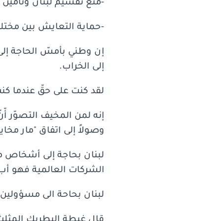
-منع تقسيم لبنان وتأمين 
-حماية التعايش بين مختلف 
إن وطني بأمسّ الحاجة إلى
إلى الخراب.
لقد كنت على حقّ عندما كنت 
إنه لمن المخيف التصوّر أّنّ
وصولاً إلى اتفاق "مار مخا
لبنان بحاجة إلى أشخاص م
الشركات العالمية فهو أب 
لبنان بحاحة الى مسؤولين 
قال غبطة البطريك المثلث 