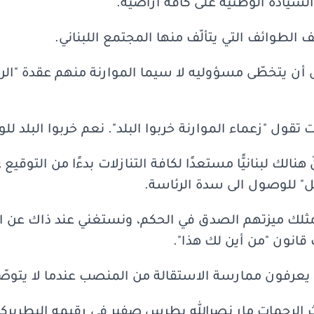
السيادة الوطنية على كافة أراضيه.
الطوائف التي يتألّف منها المجتمع اللبناني.
 أن يتخطّى مسؤوليه لا سيما الموارنة منهم عقدة "ال
تقول "زعماء الموارنة خربوا البلد". نعم خربوا البلد لل
 هنالك لبنانيًّا مستعدًا لكافة التنازلات بدءًا من التوقيع 
يل" للوصول الى سدة الرئاسة.
ثلك ميزتهم الصدق في الحكم، ونستغني عند ذاك عن ال
قانون "من أين لك هذا".
يعرفون ممارسة الاستقالة من المنصب عندما لا يتوصّل
الرحمات مار نصرالله بطرس صفير في رقيمه البطريركي: