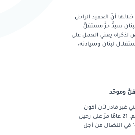
الها أنّ العميد الراحل
ن سيدٍّ حرٍّ مستقلٍّ
اص لذكراه يعني العمل على
تقلال لبنان وسيادته،
لٍّ وموحّد
ني غير قادر لأن أكون
بينكم في الوقت الحاضر، لكنني أشعر بالارتياح كونني ممثلاً خير تمثيل بأوفياء مثلكم. 21 عامًا مرّ على رحيل
ة" في النضال من أجل