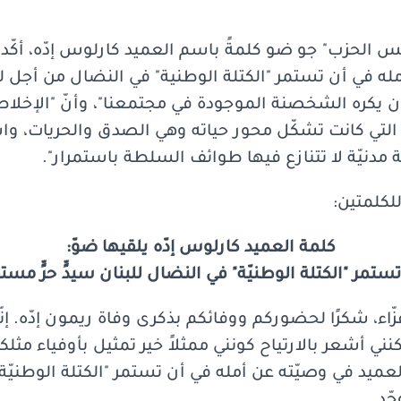
الحزب" جو ضو كلمةً باسم العميد كارلوس إدّه، أكّد خل
ه في أن تستمر "الكتلة الوطنية" في النضال من أجل لبنا
"كان يكره الشخصنة الموجودة في مجتمعنا"، وأنّ "الإخل
التي كانت تشكّل محور حياته وهي الصدق والحريات، واس
ة مدنيّة لا تتنازع فيها طوائف السلطة باستمرار".
لكلمتين:
كلمة العميد كارلوس إدّه يلقيها ضوّ:
ستمر "الكتلة الوطنيّة" في النضال للبنان سيدٍّ حرٍّ مستق
عزّاء، شكرًا لحضوركم ووفائكم بذكرى وفاة ريمون إدّه. إنّ
لعميد في وصيّته عن أمله في أن تستمر "الكتلة الوطنيّ