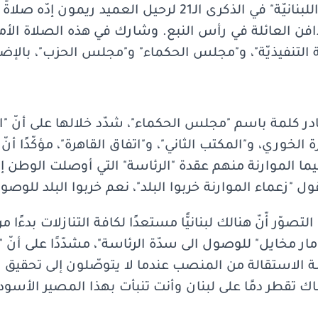
أقام "حزب الكتلة الوطنيّة اللبنانيّة" في الذكرى الـ21 لرحيل ال
دافن العائلة في رأس النبع. وشارك في هذه الصلاة الأمي
التنفيذيّة"، و"مجلس الحكماء" و"مجلس الحزب"، بالإضاف
ادر كلمة باسم "مجلس الحكماء"، شدّد خلالها على أنّ "ا
خوري، و"المكتب الثاني"، و"اتفاق القاهرة"، مؤكّدًا أنّ 
ا الموارنة منهم عقدة "الرئاسة" التي أوصلت الوطن إلى
ل "زعماء الموارنة خربوا البلد"، نعم خربوا البلد للوصول
تصوّر أّنّ هنالك لبنانيًّا مستعدًا لكافة التنازلات بدءًا 
"مار مخايل" للوصول الى سدّة الرئاسة"، مشدّدًا على أنّ "
استقالة من المنصب عندما لا يتوصّلون إلى تحقيق الأهد
اك تقطر دمًا على لبنان وأنت تنبأت بهذا المصير الأسو