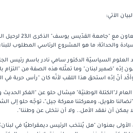
بيان الآتي:
أحيت "الكتلة الوطنيّة" بالتعاو
يادة والحداثة: ما هو المشروع الرئاسي المطلوب للبنان
 العلوم السياسيّة الدكتور سامي نادر باسم رئيس الج
 إدّه "ضمير لبنان" وما تمثّله هذه الصفة من "التزام بال
كّد أنّ إدّه استحق هذا اللقب لأنّه كان "رأس حربة في ا
العام لـ"الكتلة الوطنيّة" ميشال حلو عن "الفكر الحديث وا
ّ "نضالنا طويل، ومعركتنا معركة جيل"، توجّه حلو إلى الش
يمكن أن نفقد الأمل.. ولا أن نتخلى عن وطننا".
 الأولى بعنوان "هل يُنتخب الرئيس ديمقراطيًا في لبنان؟" 