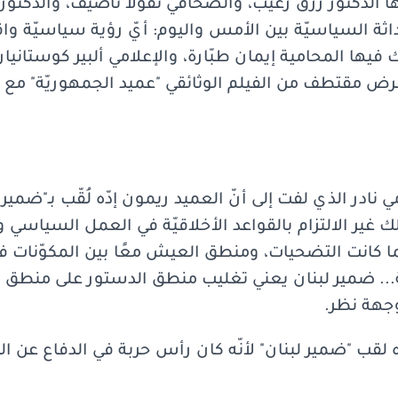
 الدكتور رزق زغيب، والصحافي نقولا ناصيف، والدكتور
داثة السياسيّة بين الأمس واليوم: أيّ رؤية سياسيّة واقت
ارك فيها المحامية إيمان طبّارة، والإعلامي ألبير كوستان
رض مقتطف من الفيلم الوثائقي "عميد الجمهوريّة" مع ك
 نادر الذي لفت إلى أنّ العميد ريمون إدّه لُقّب بـ"ضمير 
ك غير الالتزام بالقواعد الأخلاقيّة في العمل السياسي
 كانت التضحيات، ومنطق العيش معًا بين المكوّنات في ال
. ضمير لبنان يعني تغليب منطق الدستور على منطق قو
جهة نظر.
لقب "ضمير لبنان" لأنّه كان رأس حربة في الدفاع عن 