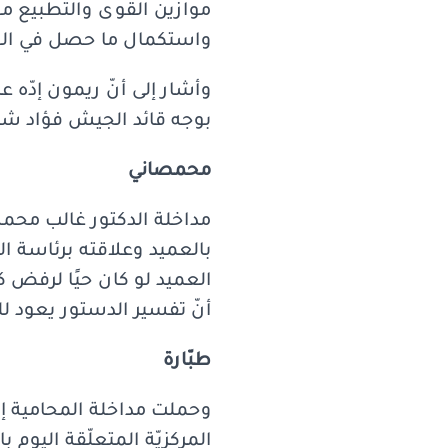
موازين القوى والتطبيع م
واستكمال ما حصل في العه
بوجه قائد الجيش فؤاد شه
محمصاني
مداخلة الدكتور غالب محمص
بالعميد وعلاقته برئاسة ال
العميد لو كان حيًا لرفض 
أنّ تفسير الدستور يعود ل
طبّارة
وحملت مداخلة المحامية إيم
المركزيّة المتعلّقة اليوم