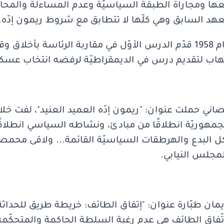
عها ومجاراة الطبقة السياسيّة وعدم المساءلة والمح
د السابق وهي كلّها لا تتطابق مع شروط ريمون إدّه.
وأشار إلى أنّ ريمون إدّه عام 1958 قدّم الدرس الأوّل في مقاربة الرئاس
اب لتقديم درس في الديمقراطيّة لرفضه انتخاب عسكر
اني حملت عنوان: "ريمون إدّه العميد العنيد"، لفت خلا
جمهوريّة انطلاقًا من مبادئ، ونشاطه السياسي انطلاقًا
كل البدع والهرطقات السياسيّة القائمة... ولاقى محمص
لمجلس النيابي.
ان طبّارة عنوان: "إتفاق الطائف: خريطة طريق للحداثة 
 باتّفاق الطائف هي عدم رغبة السلطة الحاكمة والمتحكّم