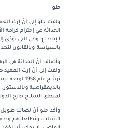
حلو
ولفت حلو إلى أنّ إرث العمي
الحداثة هي إحترام كرامة ا
الإقطاع؛ وهي التي تؤدّي إ
بالسياسة وبالقانون لتحد
وأضاف أنّ الحداثة هي ال
ولفت إلى أنّ إرث العميد ه
ترشّح عام 58
لمنطق السلاح خارج الدولة
وأكّد حلو أنّ نضالنا طوي
الشباب، وتطلعاتهم وطموح