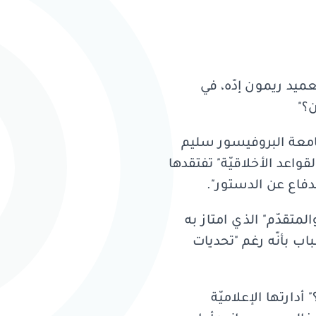
ن مع "جامعة القدّيس يوسف" الذكرى الـ23 لرحيل العميد ريمون إدّه، في
؟"
امعة البروفيسور سليم
قواعد الأخلاقيّة" تفتقدها
لدفاع عن الدستور".
لمتقدّم" الذي امتاز به
باب بأنّه رغم "تحديات
أدارتها الإعلاميّة