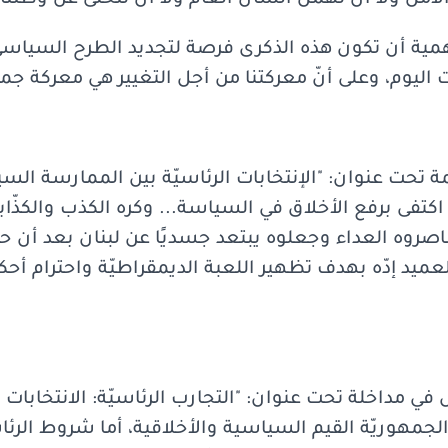
لأمل ولا أن نهمل الشأن العام ولا أن نتخلى عن وطننا.
همية أن تكون هذه الذكرى فرصة لتجديد الطرح السياسي 
اليوم، وعلى أنّ معركتنا من أجل التغيير هي معركة جما
ة تحت عنوان: "الإنتخابات الرئاسيّة بين الممارسة الس
ه اكتفى برفع الأخلاق في السياسة... وكره الكذب والكذّا
اصروه العداء وجعلوه يبتعد جسديًا عن لبنان بعد أن حاو
عميد إدّه بهدف تظهير اللعبة الديمقراطيّة واحترام أحك
لجمهوريّة القيم السياسية والأخلاقية، أما شروط ال