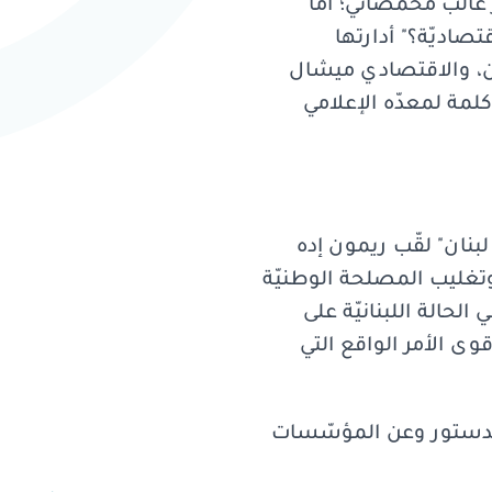
 غالب محمصاني؛ أما
صاديّة؟" أدارتها
يان، والاقتصادي ميشال
لمة لمعدّه الإعلامي
لبنان" لقّب ريمون إده
 وتغليب المصلحة الوطنيّة
حالة اللبنانيّة على
ى الأمر الواقع التي
الدستور وعن المؤسّسات