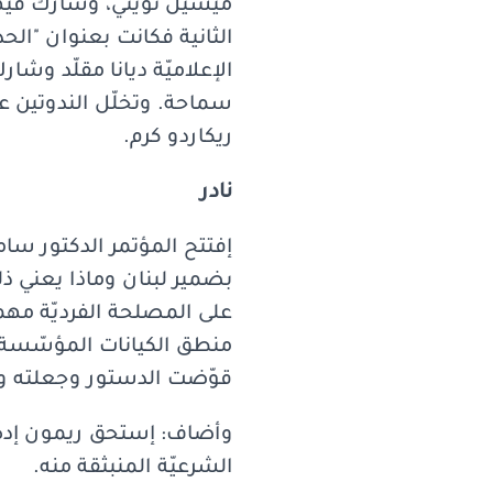
ميشيل تويني، وشارك فيها
الثانية فكانت بعنوان "الح
الإعلاميّة ديانا مقلّد وش
سماحة. وتخلّل الندوتين ع
ريكاردو كرم.
نادر
إفتتح المؤتمر الدكتور سامي
بضمير لبنان وماذا يعني ذل
على المصلحة الفرديّة مهما
منطق الكيانات المؤسّسة..
قوّضت الدستور وجعلته و
وأضاف: إستحق ريمون إده 
الشرعيّة المنبثقة منه.