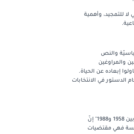
لا للتمجيد، وأهمية
عية.
ياسيّة والنص
بين والمراوغين
لوا إبعاده عن الحياة.
ام الدستور في الانتخابات
الصحافي نقولا ناصيف قال في مداخلة تحت عنوان: "التجارب الرئاسيّة: الانتخابات بين 1958 و1988" إنّ
رئاسة فهي مقتضيات