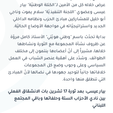
عرض خلاله كل من الأمين لـ"الكتلة الوطنيّة" بيار
عيسى وعضوي "اللجنة التنفيذيّة" سلام يموت وناجي
أبو خليل للمشاركين مبادئ الحزب ونظامه الداخلي
الجديد واستراتيجيّاته في مواجهة الأوضاع الحاليّة.
بداية تحدّث باسم "وطني هويّتي" الأستاذ كامل مروّة
عن ظروف نشأة المجموعة مع الثورة ونشاطها
خلالها، مشيراً إلى أنّ أعضاءها ينتمون إلى مختلف
الطوائف. وشدّد على أهمّية عنصر الشباب في العمل
السياسي وعلى وجوب وضع كل المجموعات
خلافاتها جانباً لتوحيد جهودها في نضالها لأنّ المبادئ
التي تنطلق منها واحدة.
بيار عيسى: بعد ثورة 17 تشرين بات الانشقاق الفعلي
بين نادي الأحزاب الستة وحلفائها وباقي المجتمع
اللبناني