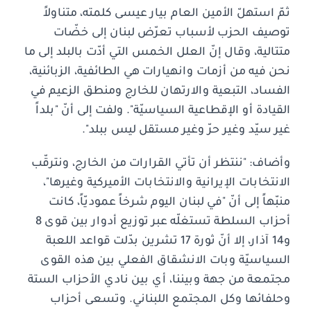
ثمّ استهلّ الأمين العام بيار عيسى كلمته، متناولاً
توصيف الحزب لأسباب تعرّض لبنان إلى خضّات
متتالية، وقال إنّ العلل الخمس التي أدّت بالبلد إلى ما
نحن فيه من أزمات وانهيارات هي الطائفية، الزبائنية،
الفساد، التبعية والارتهان للخارج ومنطق الزعيم في
القيادة أو الإقطاعية السياسيّة". ولفت إلى أنّ "بلداً
غير سيّد وغير حرّ وغير مستقل ليس ببلد".
وأضاف: "ننتظر أن تأتي القرارات من الخارج، ونترقّب
الانتخابات الإيرانية والانتخابات الأميركية وغيرها"،
منبّهاً إلى أنّ "في لبنان اليوم شرخاً عموديّاً، كانت
أحزاب السلطة تستغلّه عبر توزيع أدوار بين قوى 8
و14 آذار، إلا أنّ ثورة 17 تشرين بدّلت قواعد اللعبة
السياسيّة وبات الانشقاق الفعلي بين هذه القوى
مجتمعة من جهة وبيننا، أي بين نادي الأحزاب الستة
وحلفائها وكل المجتمع اللبناني. وتسعى أحزاب