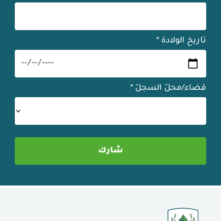
تاريخ الولادة
*
قضاء/محلّ السجلّ
*