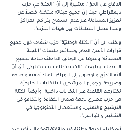
الدفاع عن الحق"، مشيرةً إلى أنّ "الكتلة هي حزب
ديمقراطي حيث إنّ جميع هيئاته منتخبة، فضلاً عن
تعزيز المساءلة عبر عدم السماح بتراكم المراكز
ومبدأ فصل السلطات بين هيئات الحزب".
ولفتت إلى أنّ "الكتلة الوطنيّة" حزب شفّاف كون جميع
قرارات الأمين العام ومحاضر جلسات "اللجنة
التنفيذيّة" وغيرها من الوثائق الداخليّة متاحة لجميع
الأعضاء. وتابعت: "الكتلة كذلك حزب تشاركي، أيّ أنّ
آليّة التدرّج والوصول إلى المراكز القياديّة فيه واضحة
وصريحة، وجميع المرشّحين للانتخابات الخارجيّة
تختارهم القاعدة عبر انتخابات داخليّة. وأيضاً الكتلة
هي حزب عصري لجهة ضمان الكفاءة والتكافؤ في
الترشيح والتمثيل، واستعمال التكنولوجيا في
التنظيم والتواصل".
أبو خليل: لجبهة وطنيّة غير طائفيّة تتوجّه إلى أكبر عدد