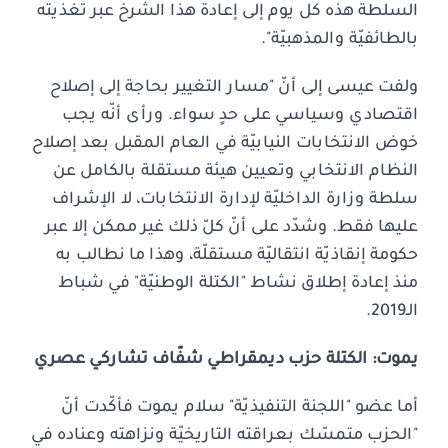
السلطة هذه كل يوم إلى إعادة هذا الشرخ عبر تغذيته
بالطائفيّة والمذهبيّة".
ولفت عيسى إلى أنّ "مسار التغيير بحاجة إلى إصلاح
اقتصادي وسياسي على حدٍ سواء. ورأى أنّه يجب
خوض الانتخابات النيابيّة في العام المقبل بعد إصلاح
النظام الانتخابي وتعيين هيئة مستقلة بالكامل عن
سلطة وزارة الداخليّة لإدارة الانتخابات، لا الإشراف
عليها فقط. وشدّد على أنّ كلّ ذلك غير ممكن إلا عبر
حكومة إنقاذيّة انتقاليّة مستقلّة، وهذا ما نطالب به
منذ إعادة إطلاق نشاط "الكتلة الوطنيّة" في شباط
الـ2019.
يموت: الكتلة حزب ديمقراطي شفّاف تشاركي عصري
أما عضو "اللجنة التنفيذيّة" سلام يموت فأكّدت أنّ
"الحزب متمسّك بعراقته التاريخيّة ونزاهته وعناده في