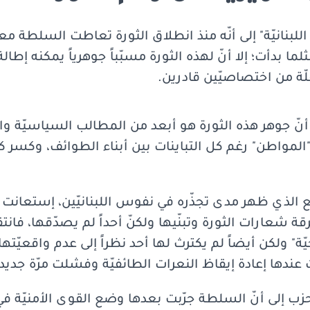
اللبنانيّة" إلى أنّه منذ انطلاق الثورة تعاطت السلطة معه
بدأت؛ إلا أنّ لهذه الثورة مسبّباً جوهرياً يمكنه إطالة
ة من اختصاصيّين قادرين.
أنّ جوهر هذه الثورة هو أبعد من المطالب السياسيّة وا
المواطن" رغم كل التباينات بين أبناء الطوائف، وكسر ك
اقع الذي ظهر مدى تجذّره في نفوس اللبنانيّين، إستعانت ال
رقة شعارات الثورة وتبنّيها ولكنّ أحداً لم يصدّقها، فا
ّة" ولكن أيضاً لم يكترث لها أحد نظراً إلى عدم واقعيّته
ندها إعادة إيقاظ النعرات الطائفيّة وفشلت مرّة جديد
زب إلى أنّ السلطة جرّبت بعدها وضع القوى الأمنيّة في 