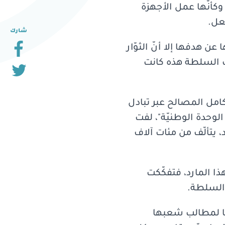
وكأنّها عمل الأجهزة
عل.
شارك
ن هدفها إلا أنّ الثوّار
ات السلطة هذه كانت
يّن يقوم على تكامل المصالح عبر تبادل
لوحدة الوطنيّة"، لفت
، يتألّف من مئات آلاف
ا المارد، فتفكّكت
 السلطة.
مها لمطالب شعبها