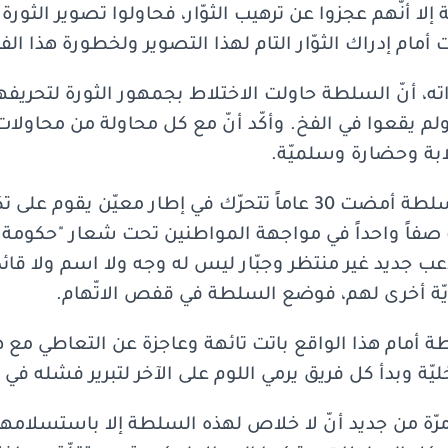
ا أنّهم عجزوا عن ترهيب الثوّار، فحاولوا تصوير الثورة 
أمام إدراك الثوّار التام لهذا التصوير ولخطورة هذا الف
ه، أنّ السلطة حاولت الاختلاط بجمهور الثورة لتحريفها ع
ً ولم يقعوا في الفخ. وأكّد أنّ مع كل محاولة من محاول
لابة وحضارة وسلميّة.
وإذ شدّد على أنّ أحزاب السلطة أمضت 30 عاماً تتحرّك في إطار مع
ت صفاً واحداً في مواجهة المواطنين تحت شعار "حكومة ا
اعب جديد غير منتظر وجبّار ليس له وجه ولا اسم ولا قائد
هويّة أخرى لهم، فوضع السلطة في قفص الاتّهام.
ة أمام هذا الواقع باتت تائهة وعاجزة عن التعاطي مع هذ
ة وبدأ كل فريق يرمي اللوم على الآخر لتبرير فشله في
د مرّة من جديد أنّ لا خلاص لهذه السلطة إلا باستسلا