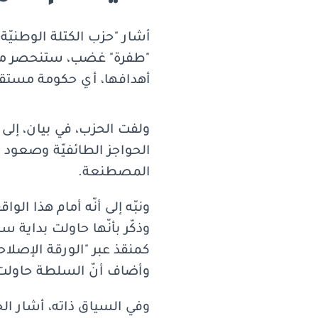
أشار "حزب الكتلة الوطنيّة 
"طفرة" غضب، ستنحصر مثلما 
أهدافها، أي حكومة مستقلّ
ولفت الحزب، في بيان، إلى 
الحواجز الطائفيّة وصعود "
المصطنعة.
ونبّه إلى أنّه أمام هذا الو
وذكّر بأنّها حاولت بداية س
كمنقذ عبر "الورقة الإصلاحي
وأضاف أنّ السلطة حاولت ع
وفي السياق ذاته، أشار الح