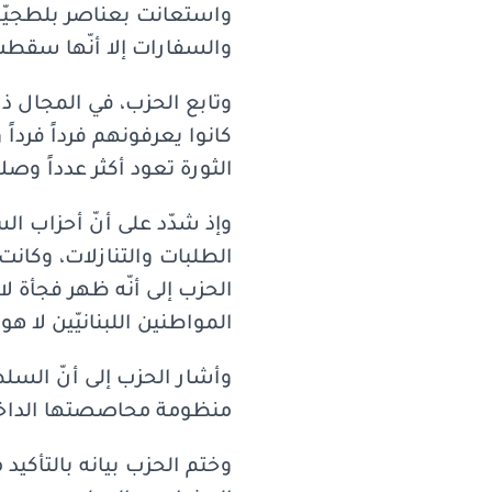
واستعانت بعناصر بلطجيّة إل
والسفارات إلا أنّها سقطت 
وتابع الحزب، في المجال ذات
كانوا يعرفونهم فرداً فردا
الثورة تعود أكثر عدداً وص
الطلبات والتنازلات، وكان
الحزب إلى أنّه ظهر فجأة ل
المواطنين اللبنانيّين لا 
وأشار الحزب إلى أنّ السلط
منظومة محاصصتها الداخليّ
وختم الحزب بيانه بالتأكي