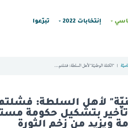
اسي
إنتخابات 2022
تبرّعوا
سيّة
"الكتلة الوطنيّة" لأهل السلطة: فشلتم...
نيّة" لأهل السلطة: فشلتم
ل تأخير بتشكيل حكومة مستق
ة ويزيد من زخم الثورة