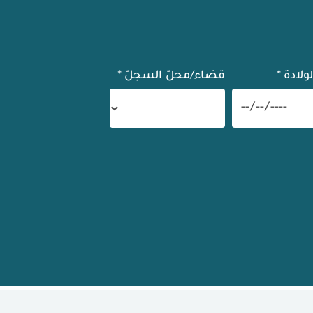
لولادة
*
قضاء/محلّ السجلّ
*