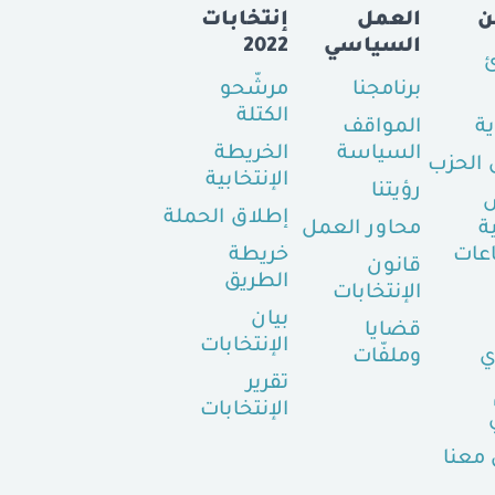
ن
العمل
إنتخابات
السياسي
2022
ئ
برنامجنا
مرشّحو
الكتلة
ية
المواقف
السياسة
الخريطة
الحزب
الإنتخابية
رؤيتنا
إطلاق الحملة
ة
محاور العمل
عات
خريطة
قانون
الطريق
الإنتخابات
بيان
قضايا
الإنتخابات
ي
وملفّات
تقرير
الإنتخابات
معنا