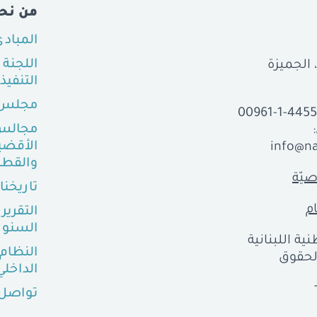
من نح
المباد
اللجنة
التنفيذ
مجلس 
00961-1-445
مجالس
الأقضي
info@na
والقطا
يّة
تاريخنا
م
التقرير
السنو
ية اللبنانية
النظام
ع الحقوق
الداخلي
تواصل 