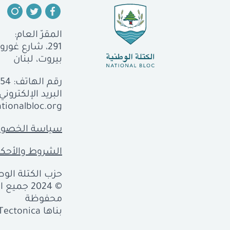
المقرّ العام:
291، شارع غورو، الجميزة
بيروت، لبنان
رقم الهاتف:
554
البريد الإلكتروني:
tionalbloc.org
سياسة الخصوص
الشروط والأحكا
حزب الكتلة الوطن
© 2024 جمي
محفوظة
بناها
Tectonica