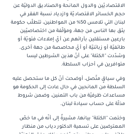
الاقتصاديّين والدول المانحة والصناديق الدوليّة عن
حجم الخسائر الاقتصاديّة وازدياد نسبة الفقر في
لبنان التي تلامس 50% من المواطنين، تتطلّب حكومة
يثق بها الناس من جهة، ومؤلّفة من اختصاصيّين
بارعين مستقلين بآرائهم عن أيّ إملاءات فئويّة أو
طائفيّة أو زبائنيّة أو أيّ محاصصة من جهة أخرى.
وشدّدت "الكتلة" على أنّ هذين الشرطين ليسا
متوافرين في أحزاب السلطة.
وفي سياقٍ متّصل، أوضحت أنّ كل ما ستحصل عليه
السلطة من المانحين في حال عادت إلى الحكومة هو
مساعدات ظرفيّة من باب التمنين، وضمن شروط
مذلّة على حساب سيادة لبنان.
وختمت "الكتلة" بيانها، مشيرةً إلى أنّه في ما خصّ
المعترضين على تسمية الدكتور دياب من منظار