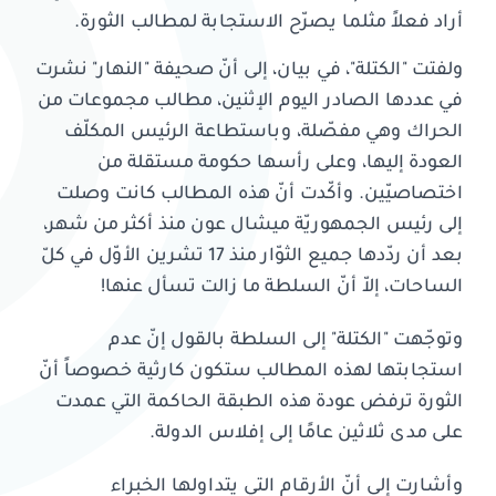
أراد فعلاً مثلما يصرّح الاستجابة لمطالب الثورة.
ولفتت "الكتلة"، في بيان، إلى أنّ صحيفة "النهار" نشرت
في عددها الصادر اليوم الإثنين، مطالب مجموعات من
الحراك وهي مفصّلة، وباستطاعة الرئيس المكلّف
العودة إليها، وعلى رأسها حكومة مستقلة من
اختصاصيّين. وأكّدت أنّ هذه المطالب كانت وصلت
إلى رئيس الجمهوريّة ميشال عون منذ أكثر من شهر،
بعد أن ردّدها جميع الثوّار منذ 17 تشرين الأوّل في كلّ
الساحات، إلاّ أنّ السلطة ما زالت تسأل عنها!
وتوجّهت "الكتلة" إلى السلطة بالقول إنّ عدم
استجابتها لهذه المطالب ستكون كارثية خصوصاً أنّ
الثورة ترفض عودة هذه الطبقة الحاكمة التي عمدت
على مدى ثلاثين عامًا إلى إفلاس الدولة.
وأشارت إلى أنّ الأرقام التي يتداولها الخبراء