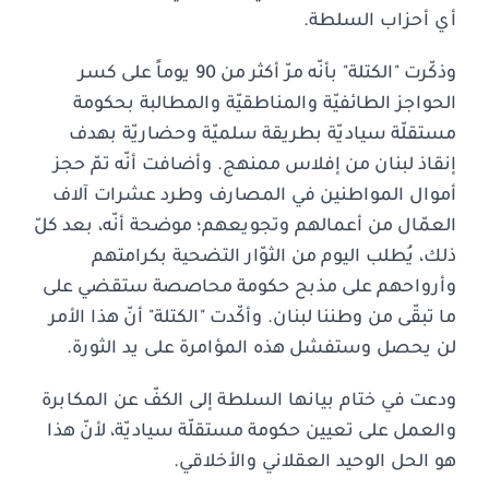
أي أحزاب السلطة.
وذكّرت "الكتلة" بأنّه مرّ أكثر من 90 يوماً على كسر
الحواجز الطائفيّة والمناطقيّة والمطالبة بحكومة
مستقلّة سياديّة بطريقة سلميّة وحضاريّة بهدف
إنقاذ لبنان من إفلاس ممنهج. وأضافت أنّه تمّ حجز
أموال المواطنين في المصارف وطرد عشرات آلاف
العمّال من أعمالهم وتجويعهم؛ موضحة أنّه، بعد كلّ
ذلك، يُطلب اليوم من الثوّار التضحية بكرامتهم
وأرواحهم على مذبح حكومة محاصصة ستقضي على
ما تبقّى من وطننا لبنان. وأكّدت "الكتلة" أنّ هذا الأمر
لن يحصل وستفشل هذه المؤامرة على يد الثورة.
ودعت في ختام بيانها السلطة إلى الكفّ عن المكابرة
والعمل على تعيين حكومة مستقلّة سياديّة، لأنّ هذا
هو الحل الوحيد العقلاني والأخلاقي.