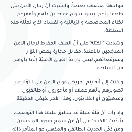
مواجهة بعضهم بعضاً. واعتبرت أنّ رجال الأمن متى
خلعوا زيّهم ليسوا سوى مواطنين ذلّهم وأفقرهم
نظام المحاصصة والزبائنيّة والفساد الذي تمثّله هذه
السلطة.
وشدّدت "الكتلة" على أنّ العنف المفرط لرجال الأمن
المدجّجين بالأعتدة، مقابل حجارة بعض الثوّار
ومفرقعاتهم، ليس بإرادة القوى الأمنيّة إنّما بأوامر
من السلطة.
ولفتت إلى أنّه يتم تحريض قوى الأمن على الثوّار عبر
تصويرهم بأنّهم عملاء أو مأجورون أو طائفيّون
ومذهبيّون أو انقلابيّون، وهذا الأمر نقيض الحقيقة.
وإذ رأت أنّ قلّة قليلة قد ينطبق عليها هذا التوصيف،
شدّدت "الكتلة" على أنّ من سمح بوجود المندسّين
ومن ذكّى الحديث الطائفي والمذهبي هو المتآمر ذاته