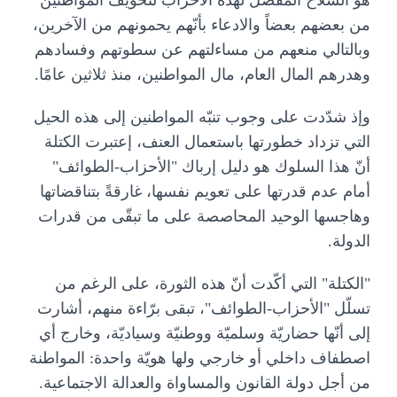
من بعضهم بعضاً والادعاء بأنّهم يحمونهم من الآخرين،
وبالتالي منعهم من مساءلتهم عن سطوتهم وفسادهم
وهدرهم المال العام، مال المواطنين، منذ ثلاثين عامًا.
وإذ شدّدت على وجوب تنبّه المواطنين إلى هذه الحيل
التي تزداد خطورتها باستعمال العنف، إعتبرت الكتلة
أنّ هذا السلوك هو دليل إرباك "الأحزاب-الطوائف"
أمام عدم قدرتها على تعويم نفسها، غارقةً بتناقضاتها
وهاجسها الوحيد المحاصصة على ما تبقّى من قدرات
الدولة.
"الكتلة" التي أكّدت أنّ هذه الثورة، على الرغم من
تسلّل "الأحزاب-الطوائف"، تبقى برّاءة منهم، أشارت
إلى أنّها حضاريّة وسلميّة ووطنيّة وسياديّة، وخارج أي
اصطفاف داخلي أو خارجي ولها هويّة واحدة: المواطنة
من أجل دولة القانون والمساواة والعدالة الاجتماعية.