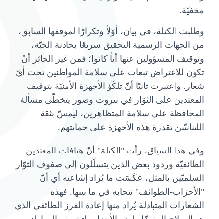
مخفيّة.
وطلبت الكتلة، في بيان، أوّلاً وتكرارًا لموقفها السابق،
من الجهات الرسمية التحقيق سريعًا بحادثة الجيّة،
وتوقيف المسؤولين عنها أياً كانوا؛ فمن غير الجائز أنْ
تكون للاعتراض تبعات على سلامة المواطنين تحت أيّ
شعار. واعتبرت ثانيًا أنّ تلكّؤ الأجهزة الأمنيّة بتوقيف
المعتدين على الثوّار في بيروت وصور يتخطّى مسألة
المحافظة على سلامة المتظاهرين، ليمسّ بثقة
اللبنانيّين بقدرة هذه الأجهزة على حمايتهم.
وفي هذا السياق، رأت "الكتلة" أنّ هتافات المعتدين
الطائفيّة وردود بعض الذين يتسلّلون إلى صفوف الثوّار
السلميّين بالمثل، عَكَسَت ما يُراد إشاعته أي أنّ
"الأحزاب-الطوائف" تتجابه في ما بينها. فهذه
الشعارات المتبادلة يُراد منها إعادة الفرز الطائفي الذي
هو السلاح المفضّل لهذه الأحزاب لتخويف المواطنين