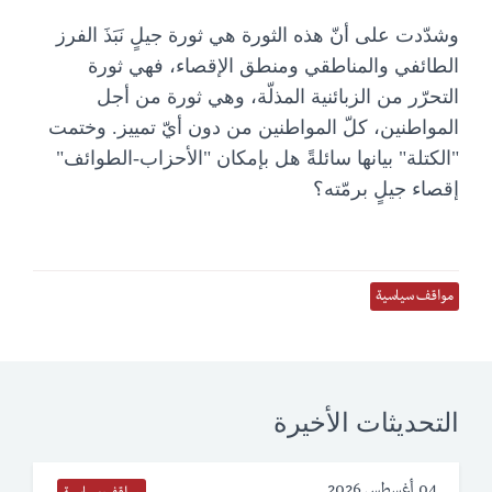
وشدّدت على أنّ هذه الثورة هي ثورة جيلٍ نَبَذَ الفرز
الطائفي والمناطقي ومنطق الإقصاء، فهي ثورة
التحرّر من الزبائنية المذلّة، وهي ثورة من أجل
المواطنين، كلّ المواطنين من دون أيّ تمييز. وختمت
"الكتلة" بيانها سائلةً هل بإمكان "الأحزاب-الطوائف"
إقصاء جيلٍ برمّته؟
مواقف سياسية
التحديثات الأخيرة
04 أغسطس 2026