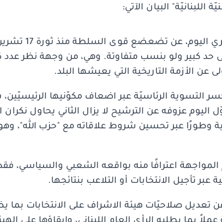
اللبنانيّة" البيان الآتي:
لا يمكن فصل إعلان ال
د كبير ولو بنسب متفاوتة. وهي، من وجهة نظر عدد كبي
لى عن الأزمة التاريخية التي يعيشها البلد.
رين في كسر التسوية الرئاسيّة عبر اضعاف مكوّنيها الرئيسيّي
 اليوم عزوفه عن الترشيح لا يزال الثاني يحاول نكران ال
 وطورًا عبر تحسين شروط علاقاته مع "حزب الله"، وهو
 المواجهة اعترافًا منه بواقعه الشعبي والسياسي، فقد
ة عبر تأجيل الانتخابات أو التلاعب بنتائجها.
 تعديل صلاحيّات هيئة الاشراف على الانتخابات بما يضم
ية عملاً بما يطلبه الرأي العام اللبناني، وإبقاؤها على اله