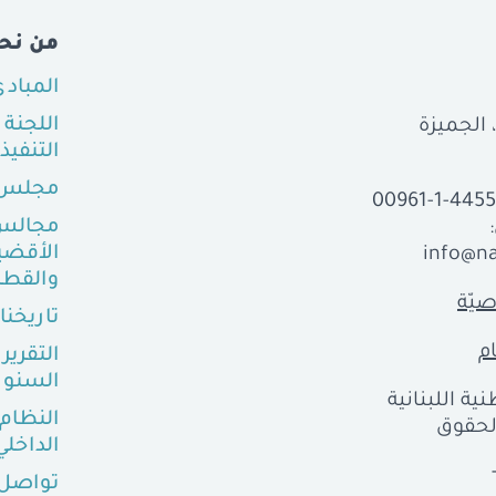
من نح
المباد
اللجنة
التنفيذ
مجلس 
00961-1-445
مجالس
الأقضي
info@na
والقطا
يّة
تاريخنا
م
التقرير
السنو
ية اللبنانية
النظام
ع الحقوق
الداخلي
تواصل 