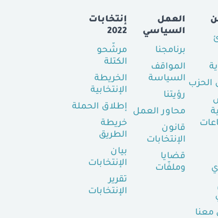
ن
العمل
إنتخابات
السياسي
2022
ئ
برنامجنا
مرشّحو
الكتلة
ية
المواقف
السياسة
الخريطة
الحزب
الإنتخابية
رؤيتنا
إطلاق الحملة
ة
محاور العمل
عات
خريطة
قانون
الطريق
الإنتخابات
بيان
قضايا
الإنتخابات
ي
وملفّات
تقرير
الإنتخابات
معنا