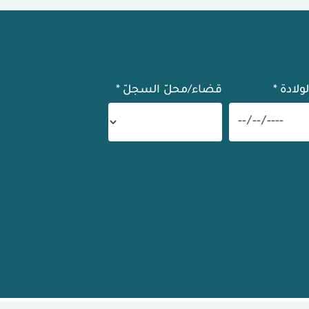
لولادة
*
قضاء/محلّ السجلّ
*