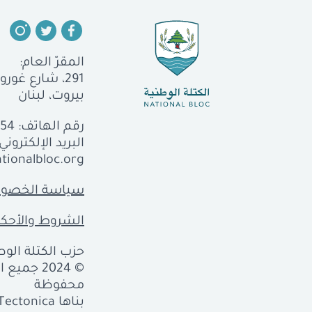
المقرّ العام:
291، شارع غورو، الجميزة
بيروت، لبنان
رقم الهاتف:
554
البريد الإلكتروني:
tionalbloc.org
سياسة الخصوص
الشروط والأحكا
حزب الكتلة الوطن
© 2024 جمي
محفوظة
بناها
Tectonica