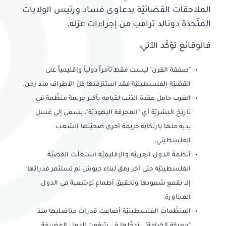
الملاحقات القضائيّة بدعاوى فساد ورئيس الولايات
المتّحدة دونالد ترامب من إجراءات عزله.
فالوقائع تؤكّد الآتي:
"صفقة القرن" ليست فقط تآمراً دولياً وإقليمياً على
القضيّة الفلسطينيّة فقد استنزفتها كلّ الأطراف منذ زمن.
الغرب حامل عقدة الذنب لقيامه بأكبر جريمة منظّمة في
تاريخ البشريّة أي "المحرقة اليهوديّة"، يسعى إلى غسل
يديه منها بارتكابه جريمة أخرى ضحيّتها الشعب
الفلسطيني.
أنظمة الدول العربيّة والإقليميّة استغلّت القضيّة
الفلسطينيّة حتى آخر رمق لبناء جيوش لم تستثمر قدراتها
إلا بقمع شعوبها وتحقيق أطماع توسّعية في الدول
المجاورة.
المنظّمات الفلسطينيّة أضاعت قدرات مناضليها منذ
"معركة الكرامة"، بتدخّلها في شؤون الدول المضيفة