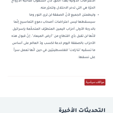
الاعترافات الدوليّة بهذا الحق، لأنّ الشعوب صاحبة الأرواح
الحرّة هي التي تدحر الاحتلال وتتحرّر منه.
وليطمئن الجميع لأنّ الصفقة لن ترى النور وما
سيسقطها ليس اعتراضات أصحاب دموع التماسيح إنّما
بالدرجة الأولى أحزاب اليمين المتطرّف المتحكّمة بإسرائيل
لأنّها لن تقبل بأي اقتطاع من "أرض الميعاد". إنّ قبول هذه
الأحزاب بالصفقة اليوم خدعة لكسب ودّ العالم على أساس
ما تسمّيه "تنازلات" للفلسطينيّين في حين أنّها تعمل سراً
على نسفها.
مواقف سياسية
التحديثات الأخيرة