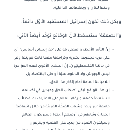
ومنها لبنان و وبخلافاتها الداخليّة.
وبكل ذلك تكون إسرائيل المستفيد الأوّل دائماً.
و"الصفقة" ستسقط لأنّ الوقائع تؤكّد أيضاً الآتي:
إنّ التآمر الأخطر والفعلي هو على "حقّ إنساني أساسي" أي
على حرّية مجموعة بشريّة وكرامتها مهما كانت هويّتها وهي
في حالتنا الفلسطينيّون. إنّ السلاح الأقوى لهذه المؤامرة
ليس الجيوش ولا الدبلوماسيّة أو حتى الإقتصاد بل
اللامبالاة العامة أمام إنكار هذا الحق.
إنّ هذا الواقع أبقى أصحاب الحق وحيدين في نضالهم
لاستعادة حقهم وإرغام العالم على الاعتراف به. فطلاّب
جامعة "بير زيت" وشباب الضفّة الغربيّة من خلال انتفاضة
الحجارة وثباتهم في أرضهم أربكوا وسيربكون العالم
وسيلقون الضوء من جديد على القضيّة وينتزعون