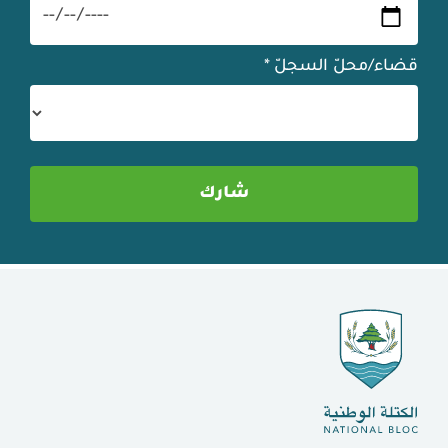
قضاء/محلّ السجلّ
*