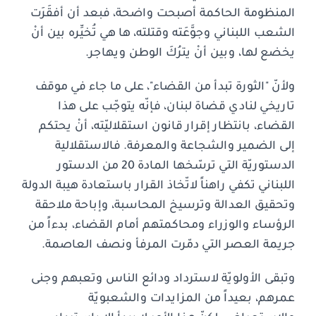
المنظومة الحاكمة أصبحت واضحة، فبعد أن أفقَرَت
الشعب اللبناني وجوَّعَته وقتلته، ها هي تُخيِّره بين أنْ
يخضع لها، وبين أنْ يترُكَ الوطن ويهاجر.
ولأنّ "الثورة تبدأ من القضاء"، على ما جاء في موقف
تاريخي لنادي قضاة لبنان، فإنّه يتوجّب على هذا
القضاء، بانتظار إقرار قانون استقلاليّته، أنْ يحتكم
إلى الضمير والشجاعة والمعرفة. فالاستقلالية
الدستوريّة التي ترسّخها المادة 20 من الدستور
اللبناني تكفي راهناً لاتّخاذ القرار باستعادة هيبة الدولة
وتحقيق العدالة وترسيخ المحاسبة، وإباحة ملاحقة
الرؤساء والوزراء ومحاكمتهم أمام القضاء، بدءاً من
جريمة العصر التي دمّرت المرفأ ونصف العاصمة.
وتبقى الأولويّة لاسترداد ودائع الناس وتعبهم وجنى
عمرهم، بعيداً من المزايدات والشعبويّة