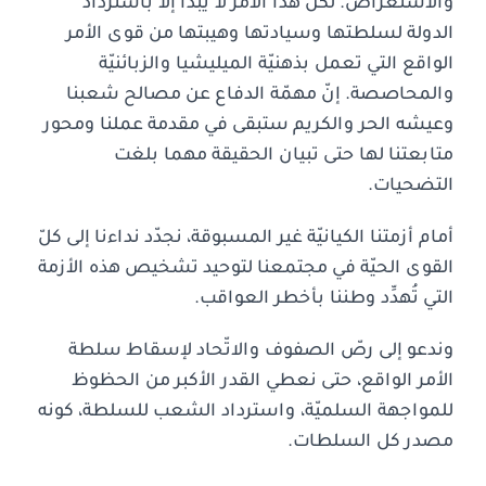
والاستعراض. لكنّ هذا الأمر لا يبدأ إلا باسترداد
الدولة لسلطتها وسيادتها وهيبتها من قوى الأمر
الواقع التي تعمل بذهنيّة الميليشيا والزبائنيّة
والمحاصصة. إنّ مهمّة الدفاع عن مصالح شعبنا
وعيشه الحر والكريم ستبقى في مقدمة عملنا ومحور
متابعتنا لها حتى تبيان الحقيقة مهما بلغت
التضحيات.
أمام أزمتنا الكيانيّة غير المسبوقة، نجدّد نداءنا إلى كلّ
القوى الحيّة في مجتمعنا لتوحيد تشخيص هذه الأزمة
التي تُهدِّد وطننا بأخطر العواقب.
وندعو إلى رصّ الصفوف والاتّحاد لإسقاط سلطة
الأمر الواقع، حتى نعطي القدر الأكبر من الحظوظ
للمواجهة السلميّة، واسترداد الشعب للسلطة، كونه
مصدر كل السلطات.