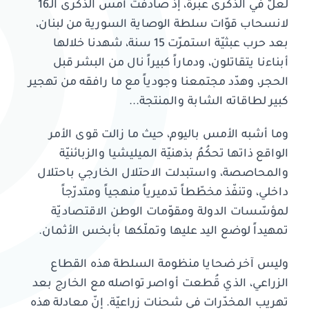
لعلّ في الذكرى عبرة، إذ صادفت أمس الذكرى الـ16
لانسحاب قوّات سلطة الوصاية السورية من لبنان،
بعد حرب عبثيّة استمرّت 15 سنة، شهدنا خلالها
أبناءنا يتقاتلون، ودماراً كبيراً نال من البشر قبل
الحجر، وهدّد مجتمعنا وجودياً مع ما رافقه من تهجير
كبير لطاقاته الشابة والمنتجة...
وما أشبه الأمس باليوم، حيث ما زالت قوى الأمر
الواقع ذاتها تحكُمُ بذهنيّة الميليشيا والزبائنيّة
والمحاصصة، واستبدلت الاحتلال الخارجي باحتلال
داخلي، وتنفّذ مخطّطاً تدميرياً منهجياً ومتدرّجاً
لمؤسّسات الدولة ومقوّمات الوطن الاقتصاديّة
تمهيداً لوضع اليد عليها وتملّكها بأبخس الأثمان.
وليس آخر ضحايا منظومة السلطة هذه القطاع
الزراعي، الذي قُطعت أواصر تواصله مع الخارج بعد
تهريب المخدّرات في شحنات زراعيّة. إنّ معادلة هذه