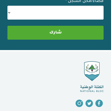
قضاء/محلّ السجلّ
*