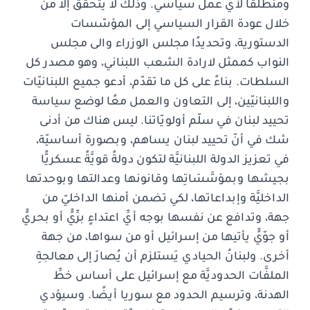
ومنطلقًا لأي عمل سياسي. وذلك لا يتحقق إلاّ من
خلال عودة القرار السياسي إلى المؤسّسات
الدستورية، وتحديدًا مجلس الوزراء والى مجلس
النواب كممثل لارادة الشعب اللبناني، وهو مصدر كل
السلطات. بناءً على كل ما تقدّم، أدعو جميع اللبنانيّات
واللبنانيّين، إلى التعاون والعمل معًا لوضع سياسة
تحييد لبنان في سلّم أولويّاتنا. ليس هناك من أدنى
شك في أنّ تحييد لبنان يساهم، وبصورة أساسيّة،
في تعزيز الدولة اللبنانيَّة لتكون دولةً قويَّةً عسكريًّا
بجيشها وبمؤسَّسَاتِها وقانونها وعدالتها وبوحدتها
الداخليَّة وإبداعاتها، لكي تضمن أمنها الداخليّ من
جهة، وتدافع عن نفسها بوجه أيِّ اعتداءٍ برِّيٍّ أو بحريٍّ
أو جوّيٍّ يأتيها من إسرائيل أو من سواها، من جهة
أخرى. ولبنانُ الحيادي يَستلزم أن يُصارَ إلى معالجةِ
الملفَّات الحدوديَّة مع إسرائيل على أساس خطِّ
الهدنة، وترسيم الحدود مع سوريا أيضًا. وسيؤدي