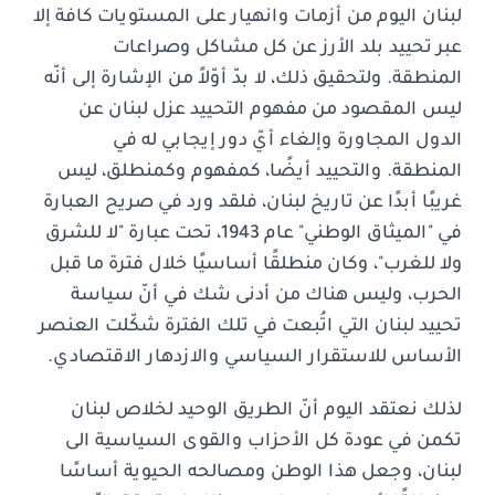
لبنان اليوم من أزمات وانهيار على المستويات كافة إلا
عبر تحييد بلد الأرز عن كل مشاكل وصراعات
المنطقة. ولتحقيق ذلك، لا بدّ أوّلاً من الإشارة إلى أنّه
ليس المقصود من مفهوم التحييد عزل لبنان عن
الدول المجاورة وإلغاء أيّ دور إيجابي له في
المنطقة. والتحييد أيضًا، كمفهوم وكمنطلق، ليس
غريبًا أبدًا عن تاريخ لبنان، فلقد ورد في صريح العبارة
في "الميثاق الوطني" عام 1943، تحت عبارة "لا للشرق
ولا للغرب"، وكان منطلقًا أساسيًا خلال فترة ما قبل
الحرب، وليس هناك من أدنى شك في أنّ سياسة
تحييد لبنان التي اتُبعت في تلك الفترة شكّلت العنصر
الأساس للاستقرار السياسي والازدهار الاقتصادي.
لذلك نعتقد اليوم أنّ الطريق الوحيد لخلاص لبنان
تكمن في عودة كل الأحزاب والقوى السياسية الى
لبنان، وجعل هذا الوطن ومصالحه الحيوية أساسًا