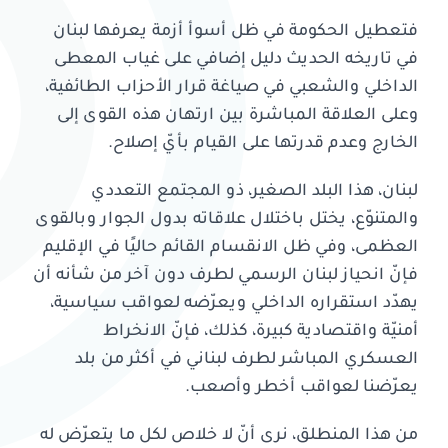
فتعطيل الحكومة في ظل أسوأ أزمة يعرفها لبنان
في تاريخه الحديث دليل إضافي على غياب المعطى
الداخلي والشعبي في صياغة قرار الأحزاب الطائفية،
وعلى العلاقة المباشرة بين ارتهان هذه القوى إلى
الخارج وعدم قدرتها على القيام بأيّ إصلاح.
لبنان، هذا البلد الصغير، ذو المجتمع التعددي
والمتنوّع، يختل باختلال علاقاته بدول الجوار وبالقوى
العظمى، وفي ظل الانقسام القائم حاليًا في الإقليم
فإنّ انحياز لبنان الرسمي لطرف دون آخر من شأنه أن
يهدّد استقراره الداخلي ويعرّضه لعواقب سياسية،
أمنيّة واقتصادية كبيرة، كذلك، فإنّ الانخراط
العسكري المباشر لطرف لبناني في أكثر من بلد
يعرّضنا لعواقب أخطر وأصعب.
من هذا المنطلق، نرى أنّ لا خلاص لكل ما يتعرّض له