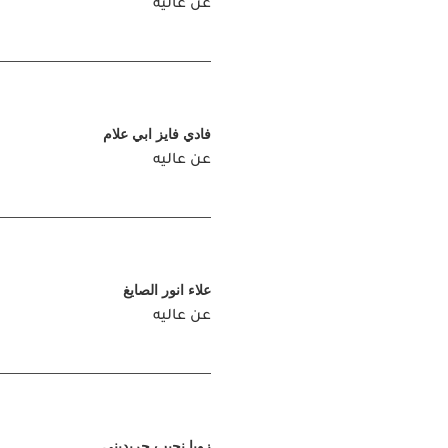
عن عاليه
فادي فايز ابي علام
عن عاليه
علاء انور الصايغ
عن عاليه
زويا نجيب جريديني