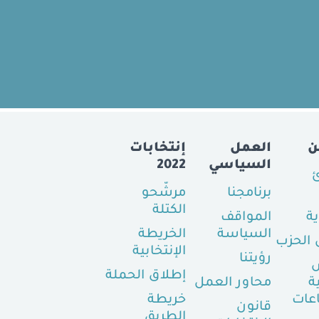
ن
العمل
إنتخابات
السياسي
2022
ئ
برنامجنا
مرشّحو
الكتلة
ية
المواقف
السياسة
الخريطة
الحزب
الإنتخابية
رؤيتنا
إطلاق الحملة
ة
محاور العمل
عات
خريطة
قانون
الطريق