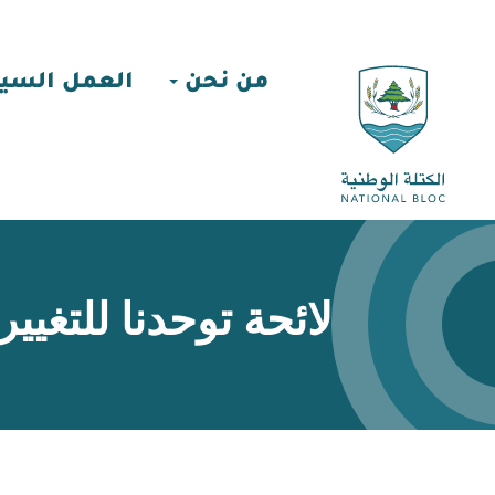
من نحن
العمل السي
لائحة توحدنا للتغيير