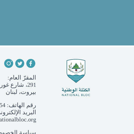
المقرّ العام:
291، شارع غورو، الجميزة
بيروت، لبنان
رقم الهاتف:
54
البريد الإلكترون
tionalbloc.org
سياسة الخصوصي