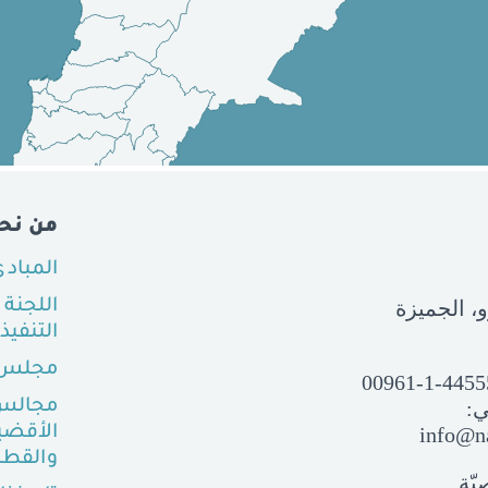
من نح
المباد
اللجنة
التنفيذ
مجلس 
00961-1-4455
ي:
مجالس
info@na
الأقضي
والقطا
ّة