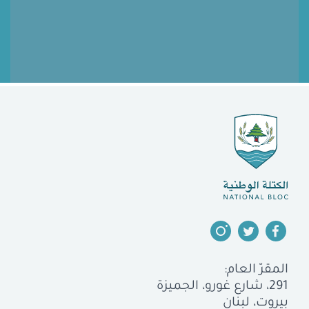
المقرّ العام:
291، شارع غورو، الجميزة
بيروت، لبنان